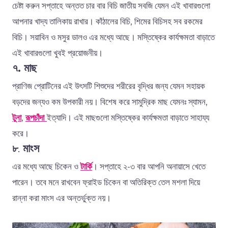
চেষ্টা করুন সপ্তাহে অন্তত চার বার বিচি জাতীয় সবজি যেমন এই খাবারগুলো
আপনার খাদ্য তালিকায় রাখার। কাঁঠালের বিচি, শিমের বিচিসহ সব রকমের
বিচি। সয়াবিন ও মসুর ডালও এর মধ্যে আছে। মস্তিষ্কের কার্যক্ষমতা বাড়াতে
এই খাবারগুলো খুবই প্রয়োজনীয়।
৭.
মাছ
প্রাণিজ প্রোটিনের এই উৎসটি শিশুদের শরীরের বৃদ্ধির জন্য যেমন সহায়ক
বড়দের জন্যও কম উপকারী নয়। বিশেষ করে সামুদ্রিক মাছ যেমনঃ স্যামন,
টুনা
,
রূপচাঁদা
ইত্যাদি। এই মাছগুলো মস্তিষ্কের কার্যক্ষমতা বাড়াতে সাহায্য
করে।
৮
.
মাংস
এর
মধ্যে
আছে
চিকেন
ও
টার্কি
।
সপ্তাহে
২
-
৩
বার
আপনি
অনায়াসে
খেতে
পারেন।
তবে
মনে
রাখবেন
ফ্রাইড
চিকেন
বা
অতিরিক্ত
তেল
মশলা
দিয়ে
রান্না
করা
মাংস
এর
অন্তর্ভুক্ত
নয়।