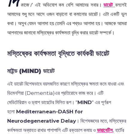
কাজে।
'
এই
অভিযোগ
কম
বেশি
আমাদের
সবার।
ডায়েট
বললেই
আমাদের
শুধু
মনে
আসে
ওজন
বাড়ানো
বা
কমানোর
ডায়েট।
এটা
একটি
ভুল
কথা।
অসুখ
যেমন
আলাদা
হয়
তেমনি
এর
পথ্যও
আলাদা
হয়।
আজকে আমরা
আপনাদের
জানাবো
মস্তিষ্কের
কার্যক্ষমতা
বৃদ্ধি
করার
ডায়েট সম্পর্কে।
মস্তিষ্কের কার্যক্ষমতা বৃদ্ধিতে কার্যকরী ডায়েট
মাইন্ড (MIND)
ডায়েট
এই
ডায়েট
বিশেষভাবে
বয়সজনিত
কারণে
মস্তিষ্কের
ক্ষমতা
কমে
যাওয়া
এবং
ডিমেনশিয়া (Dementia)
এর
প্রতিরোধে
কাজ
করে।
এটি
মেডিটেরিয়ান
ও
ড্যাশ
ডায়েটের
মিলিত
রূপ
।
"
MIND
"
এর
পূর্ণরূপ
হলো
Mediterranean-DASH for
Neurodegenerative Delay
।
বিশেষজ্ঞদের
মতে
,
মস্তিষ্কের
কর্মক্ষমতা
অব্যাহত
রাখার
পাশাপাশি এটি
রক্তচাপ
কমায় ও
ডায়াবেটিস
,
হার্টের