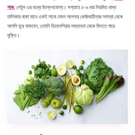
শাক
, লেটুস
এর
মধ্যে
উল্লেখযোগ্য।
সপ্তাহে
৫
-
৬
বার
নিয়মিত
খাদ্য
তালিকায়
থাকা
মানে
একই
সাথে
যেমন
আপনার
কোষ্ঠকাঠিন্যর
সমস্যা
থেকে
আপনি
দূরে
থাকবেন
,
তেমনি
ডিমেনশিয়ার
সম্ভাবনা
থেকে
মিলতে
পারে
মুক্তি।