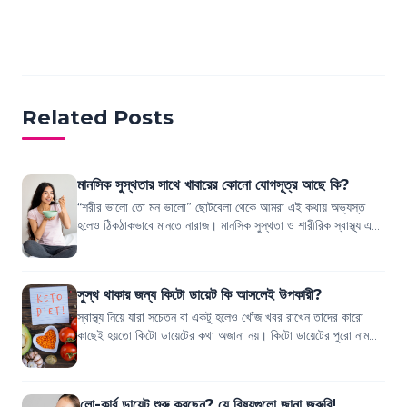
Related Posts
মানসিক সুস্থতার সাথে খাবারের কোনো যোগসূত্র আছে কি?
“শরীর ভালো তো মন ভালো” ছোটবেলা থেকে আমরা এই কথায় অভ্যস্ত
হলেও ঠিকঠাকভাবে মানতে নারাজ। মানসিক সুস্থতা ও শারীরিক স্বাস্থ্য একে
অপরের সঙ্গে ঘনিষ্ঠভাবে যু...
সুস্থ থাকার জন্য কিটো ডায়েট কি আসলেই উপকারী?
স্বাস্থ্য নিয়ে যারা সচেতন বা একটু হলেও খোঁজ খবর রাখেন তাদের কারো
কাছেই হয়তো কিটো ডায়েটের কথা অজানা নয়। কিটো ডায়েটের পুরো নাম
কিটোজেনিক ডায়েট। বর্তমানে...
লো-কার্ব ডায়েট শুরু করছেন? যে বিষয়গুলো জানা জরুরি!