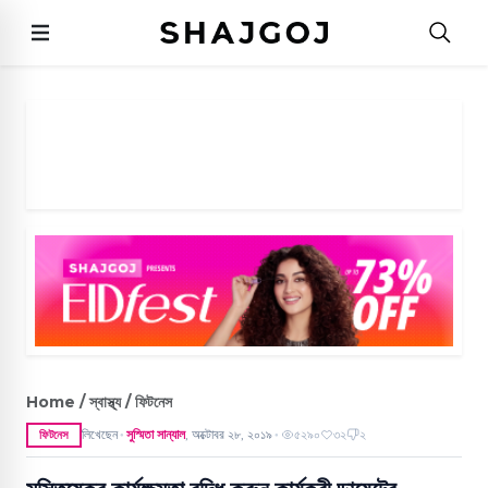
Home / স্বাস্থ্য / ফিটনেস
লিখেছেন
সুস্মিতা সান্যাল
,
অক্টোবর ২৮, ২০১৯
৫২৯০
৩২
২
ফিটনেস
●
●