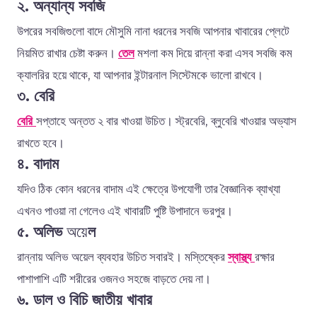
২
.
অন্যান্য
সবজি
উপরের
সবজিগুলো
বাদে
মৌসুমি
নানা
ধরনের
সবজি
আপনার
খাবারের
প্লেটে
নিয়মিত
রাখার
চেষ্টা
করুন।
তেল
মশলা
কম
দিয়ে
রান্না
করা
এসব
সবজি
কম
ক্যালরির হয়ে থাকে
, যা আপনার ইন্টারনাল সিস্টেমকে ভালো রাখবে।
৩.
বেরি
বেরি
সপ্তাহে
অন্তত
২
বার
খাওয়া
উচিত।
স্ট্রবেরি,
ব্লুবেরি
খাওয়ার
অভ্যাস
রাখতে
হবে।
৪
.
বাদাম
যদিও
ঠিক
কোন
ধরনের
বাদাম
এই
ক্ষেত্রে
উপযোগী
তার
বৈজ্ঞানিক
ব্যাখ্যা
এখনও
পাওয়া
না
গেলেও
এই
খাবারটি
পুষ্টি
উপাদানে
ভরপুর।
৫
.
অলিভ
অয়ে
ল
রান্নায়
অলিভ অয়ে
ল
ব্যবহার
উচিত
সবারই।
মস্তিষ্কের
স্বাস্থ্য
রক্ষার
পাশাপাশি
এটি
শরীরের
ওজনও
সহজে
বাড়তে
দেয়
না।
৬.
ডাল
ও
বিচি
জাতীয়
খাবার