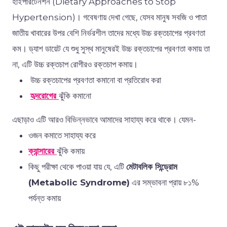
হাইপারটেনশন
(Dietary Approaches to Stop
Hypertension)
।
গবেষণায়
দেখা
গেছে
,
যে
সব
মানুষ
সবজি
ও
পাতা
জাতীয়
খাবারের
উপর
বেশি
নির্ভরশীল
তাদের
মধ্যে
উচ্চ
রক্তচাপের
প্রবণতা
কম।
ড্যাশ
ডায়েট
যে
শুধু
সুস্থ
মানুষেরই
উচ্চ
রক্তচাপের
প্রবণতা
কমায়
তা
না
,
এটি
উচ্চ
রক্তচাপ
রোগীরও
রক্তচাপ
কমায়।
উচ্চ
রক্তচাপের
প্রবণতা
কমানো
বা
প্রতিরোধ
করা
হৃদরোগের
ঝুঁকি
কমানো
এছাড়াও এটি আরও বিভিন্নভাবে আমাদের সাহায্য করে থাকে। যেমন-
ওজন কমাতে সাহায্য করে
ক্যান্সারের
ঝুঁকি কমায়
কিছু পরীক্ষা থেকে পাওয়া যায় যে, এটি
মেটাবলিক সিন্ড্রোম
(Metabolic Syndrome)
এর সম্ভাবনা প্রায় ৮১%
পর্যন্ত কমায়