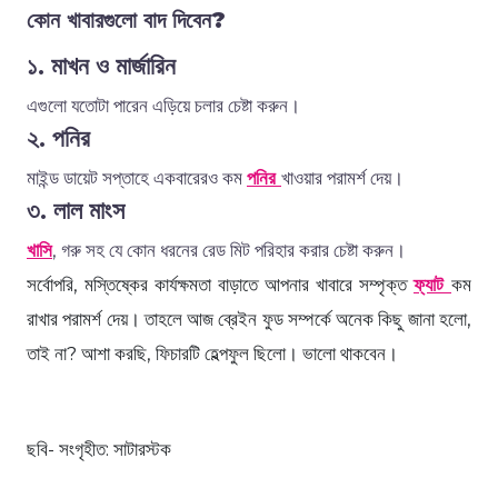
কোন
খাবারগুলো
বাদ
দিবেন
?
১. মাখন ও মার্জারিন
এগুলো
যতোটা
পারেন
এড়িয়ে
চলার
চেষ্টা
করুন।
২. পনির
মাইন্ড ডায়েট
সপ্তাহে
একবারেরও
কম
পনির
খাওয়ার
পরামর্শ
দেয়।
৩. লাল মাংস
খাসি
,
গরু
সহ
যে
কোন
ধরনের
রেড মিট
পরিহার
করার
চেষ্টা
করুন।
সর্বোপরি
, মস্তিষ্কের কার্যক্ষমতা বাড়াতে
আপনার
খাবারে
সম্পৃক্ত
ফ্যাট
কম
রাখার
পরামর্শ
দেয়। তাহলে আজ ব্রেইন ফুড সম্পর্কে অনেক কিছু জানা হলো,
তাই না? আশা করছি, ফিচারটি হেল্পফুল ছিলো। ভালো থাকবেন।
ছবি- সংগৃহীত: সাটারস্টক