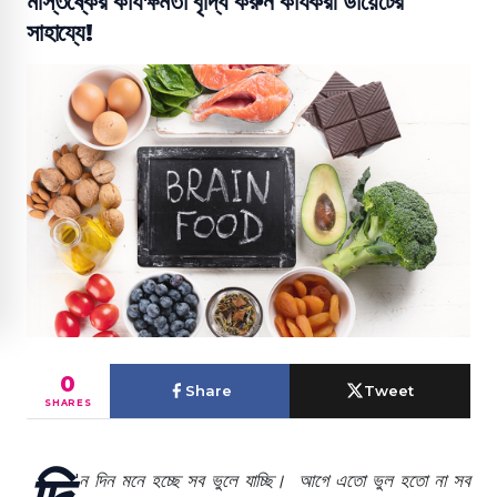
মস্তিষ্কের কার্যক্ষমতা বৃদ্ধি করুন কার্যকরী ডায়েটের
সাহায্যে!
0
Share
Tweet
SHARES
দি
'
ন
দিন
মনে
হচ্ছে
সব
ভুলে
যাচ্ছি। আগে
এতো
ভুল
হতো
না
সব