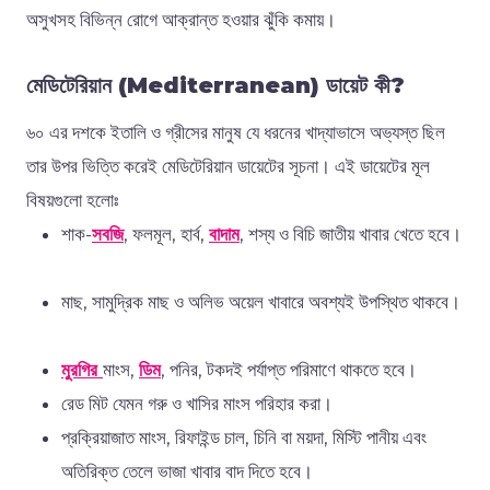
অসুখ
সহ
বিভিন্ন
রোগে
আক্রান্ত
হওয়ার
ঝুঁকি
কমায়।
মেডিটেরিয়ান (Mediterranean)
ডায়েট
কী
?
৬০
এর
দশকে
ইতালি
ও
গ্রীসের
মানুষ
যে
ধরনের
খাদ্যাভাসে
অভ্যস্ত
ছিল
তার
উপর
ভিত্তি
করেই
মেডিটেরিয়ান
ডায়েটের
সূচনা।
এই
ডায়েটের
মূল
বিষয়গুলো
হলোঃ
শাক
-
সবজি
,
ফলমূল
,
হার্ব
,
বাদাম
,
শস্য
ও
বিচি
জাতীয়
খাবার খেতে হবে।
মাছ
,
সামুদ্রিক
মাছ
ও
অলিভ
অ
য়েল
খাবারে
অবশ্যই
উপস্থিত
থাকবে।
মুরগির
মাংস
,
ডিম
,
পনির
,
টকদই
পর্যাপ্ত
পরিমাণে
থাকতে হবে।
রেড মিট
যেমন
গরু
ও
খাসির
মাংস
পরিহার
করা।
প্রক্রিয়াজাত
মাংস
,
রিফাইন্ড
চাল
,
চিনি
বা
ময়দা
,
মিস্টি
পানীয়
এবং
অতিরিক্ত
তেলে
ভাজা
খাবার
বাদ
দিতে
হবে।