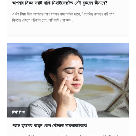
আপনার স্কিন ড্রাই নাকি ডিহাইড্রেটেড সেটা বুঝবেন কীভাবে?
একটা বিষয় নিয়ে আমাদের প্রায় সময়ই কমপ্লেইন থাকে, ‘এত কিছু ব্যবহার করি তাও
স্কিনের কোনো পরিবর্তন নেই! দামি দামি প্রোডাক্ট...
বিউটি টিপস
গরমে ত্বকের যত্নে জেল বেইজড ময়েশ্চারাইজার!