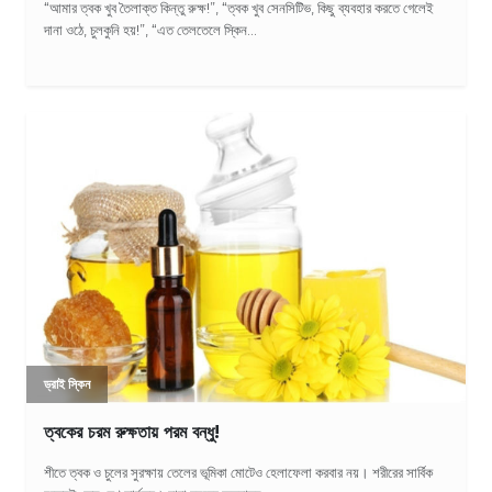
“আমার ত্বক খুব তৈলাক্ত কিন্তু রুক্ষ!”, “ত্বক খুব সেনসিটিভ, কিছু ব্যবহার করতে গেলেই
দানা ওঠে, চুলকুনি হয়!”, “এত তেলতেলে স্কিন...
ড্রাই স্কিন
ত্বকের চরম রুক্ষতায় পরম বন্ধু!
শীতে ত্বক ও চুলের সুরক্ষায় তেলের ভূমিকা মোটেও হেলাফেলা করবার নয়। শরীরের সার্বিক