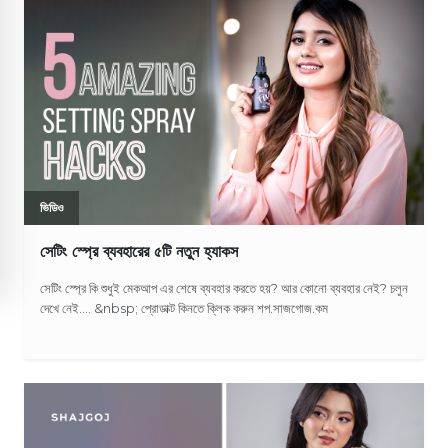
ভিডিও
সেটিং স্প্রে ব্যবহারের ৫টি নতুন হ্যাকস
সেটিং স্প্রে কি শুধুই মেকআপ এর শেষে ব্যবহার করতে হয়? আর কোনো ব্যবহার নেই? চলুন
দেখে নেই.... &nbsp; প্রোডাক্ট কিনতে ক্লিক করুন শপ.সাজগোজ.কম