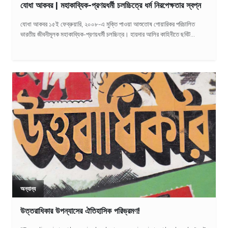
যোধা আকবর | মহাকাব্যিক-প্রণয়ধর্মী চলচ্চিত্রে ধর্ম নিরপেক্ষতার স্বপ্ন
যোধা আকবর ১৫ই ফেব্রুয়ারি, ২০০৮-এ মুক্তি পাওয়া আশুতোষ গোয়ারিকর পরিচালিত
ভারতীয় জীবনীমূলক মহাকাব্যিক-প্রণয়ধর্মী চলচ্চিত্র। হায়দার আলির কাহিনীতে ছবিট...
অন্যান্য
উত্তরাধিকার উপন্যাসের ঐতিহাসিক পরিভ্রমণ!