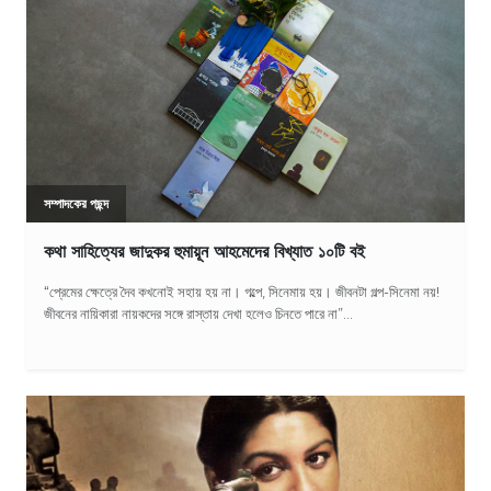
সম্পাদকের পছন্দ
কথা সাহিত্যের জাদুকর হুমায়ূন আহমেদের বিখ্যাত ১০টি বই
“প্রেমের ক্ষেত্রে দৈব কখনোই সহায় হয় না। গল্পে, সিনেমায় হয়। জীবনটা গল্প-সিনেমা নয়!
জীবনের নায়িকারা নায়কদের সঙ্গে রাস্তায় দেখা হলেও চিনতে পারে না”...