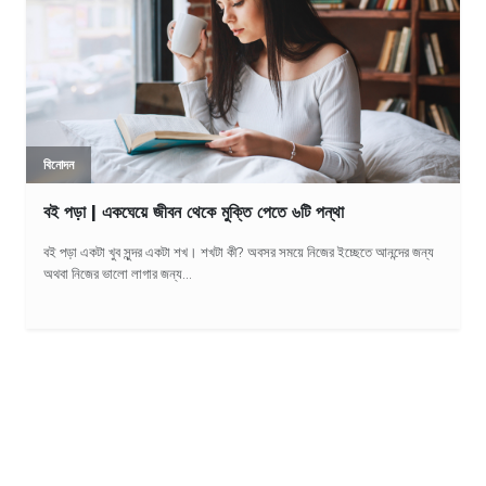
বিনোদন
বই পড়া | একঘেয়ে জীবন থেকে মুক্তি পেতে ৬টি পন্থা
বই পড়া একটা খুব সুন্দর একটা শখ। শখটা কী? অবসর সময়ে নিজের ইচ্ছেতে আনন্দের জন্য
অথবা নিজের ভালো লাগার জন্য...