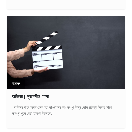
বিনোদন
অভিনয় | সৃজনশীল পেশা
" অভিনয় মানে অন্য কেউ হয়ে যাওয়া নয় বরং সম্পূর্ণ ভিন্ন কোন চরিত্রে নিজের সাথে
সাদৃশ্য খুঁজে নেয়া তারপর নিজেকে...