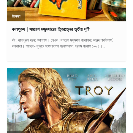
বিনোদন
কালপুরুষ | সমরেশ মজুমদারের ত্রিরত্নের তৃতীয় সৃষ্টি
বই : কালপুরুষ ধরন: উপন্যাস। লেখক : সমরেশ মজুমদার প্রকাশক: আনন্দ পাবলিশার্স,
কলকাতা। প্রচ্ছদঃ- সুব্রত গঙ্গোপাধ্যায় প্রকাশকাল: প্রথম প্রকাশ ১৯৮৫।...