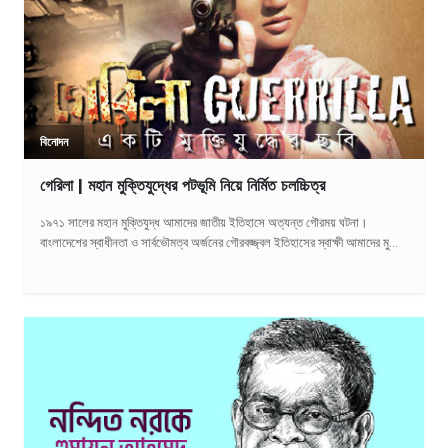
বিনোদন
গেরিলা | মহান মুক্তিযুদ্ধের পটভূমি নিয়ে নির্মিত চলচ্চিত্র
১৯৭১ সালের মহান মুক্তিযুদ্ধ আমাদের জাতীয় ইতিহাসে অত্যন্ত গৌরময় ঘটনা।
বাংলাদেশের স্বাধীনতা ও সার্বভৌমত্ব অর্জনের গৌরবজ্জ্বল ইতিহাসের স্বাক্ষী আমাদের মু...