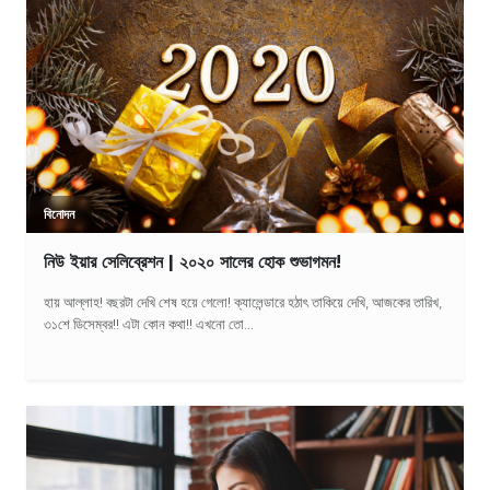
বিনোদন
নিউ ইয়ার সেলিব্রেশন | ২০২০ সালের হোক শুভাগমন!
হায় আল্লাহ! বছরটা দেখি শেষ হয়ে গেলো! ক্যালেন্ডারে হঠাৎ তাকিয়ে দেখি, আজকের তারিখ,
৩১শে ডিসেম্বর!! এটা কোন কথা!! এখনো তো...