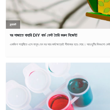
ক্র্যাফট
ঘর সাজাতে বাহারি DIY বার্ড নেস্ট তৈরি করুন নিজেই!
একবিংশ শতাব্দীতে এসে মানুষ যেন ঘর আর কর্মক্ষেত্রেই সীমাবদ্ধ হয়ে গেছে। আর ছুটির দিনগুলো কেউ 