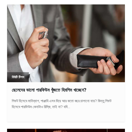
বিউটি টিপস
ছেলেদের ভালো পারফিউম খুঁজতে হিমশিম খাচ্ছেন?
গিফট হিসেবে মানিব্যাগ, পাঞ্জাবি এসব দিয়ে আর কতো বছর চালানো যায়? কিন্তু গিফট
হিসেবে পারফিউম কেনাটাও রিস্কি, তাই না? যদি...