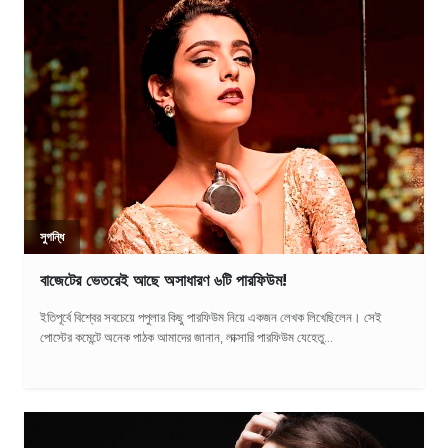
সুগন্ধি
বাজেটের ভেতরেই আছে অসাধারণ ৬টি পারফিউম!
ইতিপূর্বে বিশ্বের সবচেয়ে পপুলার কিছু পারফিউম নিয়ে একজন লেখক লিখেছিলেন। সেই
পোস্টের কমেন্টে অনেক পাঠক আমাদের জানান, লাক্সারি পারফিউম যেহেতু...