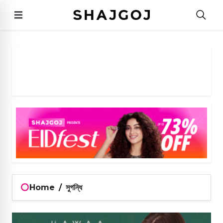
Home
/
সুগন্ধি