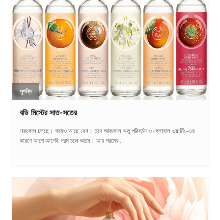
সুগন্ধি
বডি মিস্টের সাত-সতের
শরৎকাল চলছে। গরমও আছে বেশ। তবে আজকাল ঋতু পরিবর্তন ও গ্লোবাল ওয়ার্মিং-এর
কারণে আগে আগেই গরম চলে আসে। আর গরমের...