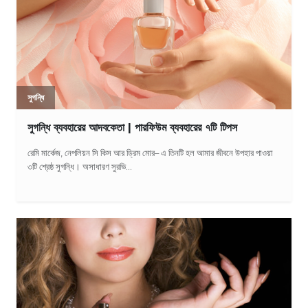
সুগন্ধি
সুগন্ধি ব্যবহারের আদবকেতা | পারফিউম ব্যবহারের ৭টি টিপস
রেমি মার্কেজ, নেপলিয়ন সি কিস আর ড্রিম মোর– এ তিনটি হল আমার জীবনে উপহার পাওয়া
৩টি শ্রেষ্ঠ সুগন্ধি। অসাধারণ সুরভি...