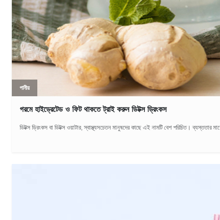
পানীয়
গরমে হাইড্রেটেড ও ফিট থাকতে ট্রাই করুন ডিটক্স ড্রিংকস
ডিটক্স ড্রিংকস বা ডিটক্স ওয়াটার, স্বাস্থ্যসচেতন মানুষদের কাছে এই নামটি বেশ পরিচিত। ব্যস্ততার ম