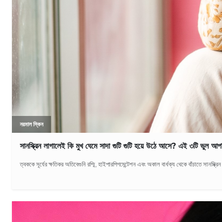
নরমাল স্কিন
সানস্ক্রিন লাগালেই কি মুখ ঘেমে সাদা গুটি গুটি হয়ে উঠে আসে? এই ৩টি ভুল 
ত্বককে সূর্যের ক্ষতিকর অতিবেগুনি রশ্মি, হাইপারপিগমেন্টেশন এবং অকাল বার্ধক্য থেকে বাঁচাতে সানস্ক