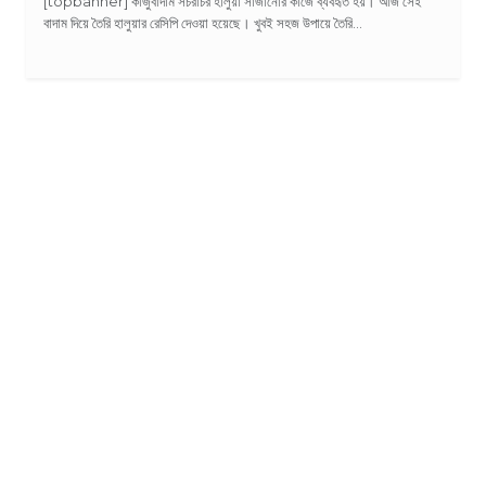
[topbanner] কাজুবাদাম সচরাচর হালুয়া সাজানোর কাজে ব্যবহৃত হয়। আজ সেই
বাদাম দিয়ে তৈরি হালুয়ার রেসিপি দেওয়া হয়েছে। খুবই সহজ উপায়ে তৈরি...