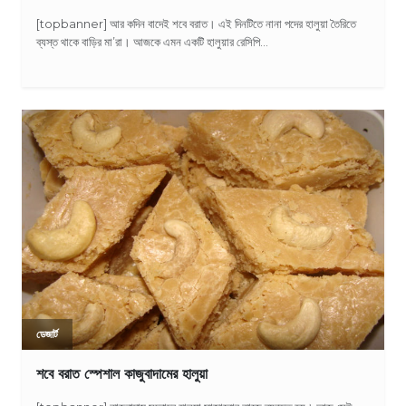
[topbanner] আর কদিন বাদেই শবে বরাত। এই দিনটিতে নানা পদের হালুয়া তৈরিতে
ব্যস্ত থাকে বাড়ির মা’রা। আজকে এমন একটি হালুয়ার রেসিপি...
ডেজার্ট
শবে বরাত স্পেশাল কাজুবাদামের হালুয়া‬