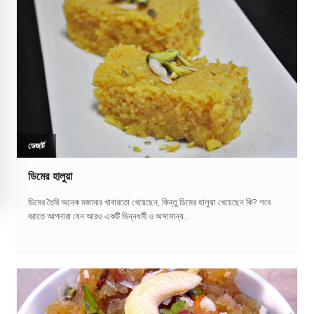
ডেজার্ট
ডিমের হালুয়া
ডিমের তৈরি অনেক মজাদার খাবারতো খেয়েছেন, কিন্তু ডিমের হালুয়া খেয়েছেন কি? শবে
বরাতে আপনারা যেন আরও একটি ভিন্নধর্মী ও অসামান্য...