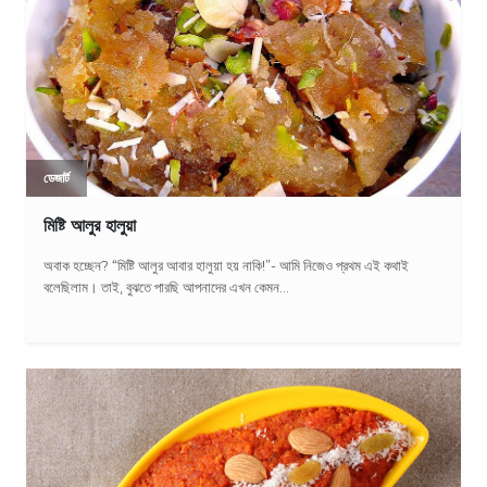
ডেজার্ট
মিষ্টি আলুর হালুয়া
অবাক হচ্ছেন? “মিষ্টি আলুর আবার হালুয়া হয় নাকি!”- আমি নিজেও প্রথম এই কথাই
বলেছিলাম। তাই, বুঝতে পারছি আপনাদের এখন কেমন...