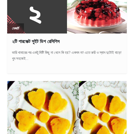
ডেজার্ট
২টি পারফেক্ট সুইট ডিশ রেসিপিস
ভারি খাবারের পর একটু মিষ্টি কিছু না খেলে কি হয়? একদম না! এতে রুচি ও স্বাদ দুটোই বাড়ে!
খুব সহজেই...