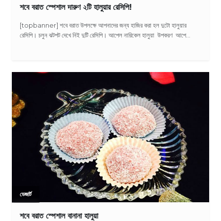
শবে বরাত স্পেশাল দারুণ ২টি হালুয়ার রেসিপি!
[topbanner] শবে বরাত উপলক্ষে আপনাদের জন্য হাজির করা হল দুটো হালুয়ার
রেসিপি। চলুন ঝটপট দেখে নিই দুটি রেসিপি। আপেল নারিকেল হালুয়া উপকরণ আপে...
ডেজার্ট
শবে বরাত স্পেশাল বানানা হালুয়া‬