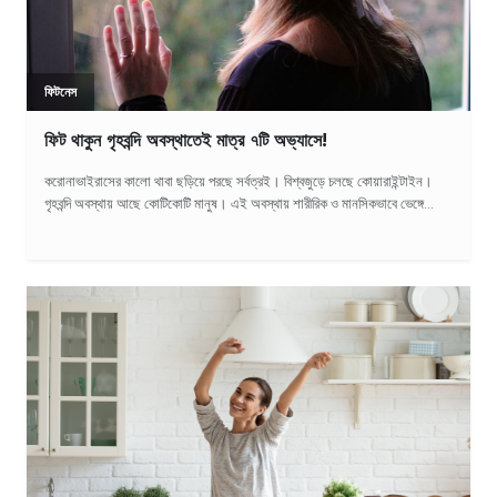
ফিটনেস
ফিট থাকুন গৃহবন্দি অবস্থাতেই মাত্র ৭টি অভ্যাসে!
করোনাভাইরাসের কালো থাবা ছড়িয়ে পরছে সর্বত্রই। বিশ্বজুড়ে চলছে কোয়ারাইন্টাইন।
গৃহবন্দি অবস্থায় আছে কোটিকোটি মানুষ। এই অবস্থায় শারীরিক ও মানসিকভাবে ভেঙ্গে...