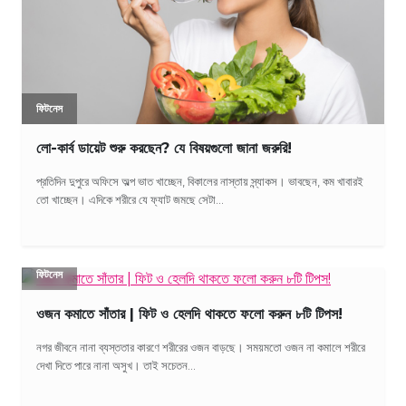
ফিটনেস
লো-কার্ব ডায়েট শুরু করছেন? যে বিষয়গুলো জানা জরুরি!
প্রতিদিন দুপুরে অফিসে অল্প ভাত খাচ্ছেন, বিকালের নাস্তায় স্ন্যাকস। ভাবছেন, কম খাবারই
তো খাচ্ছেন। এদিকে শরীরে যে ফ্যাট জমছে সেটা...
ফিটনেস
ওজন কমাতে সাঁতার | ফিট ও হেলদি থাকতে ফলো করুন ৮টি টিপস!
নগর জীবনে নানা ব্যস্ততার কারণে শরীরের ওজন বাড়ছে। সময়মতো ওজন না কমালে শরীরে
দেখা দিতে পারে নানা অসুখ। তাই সচেতন...