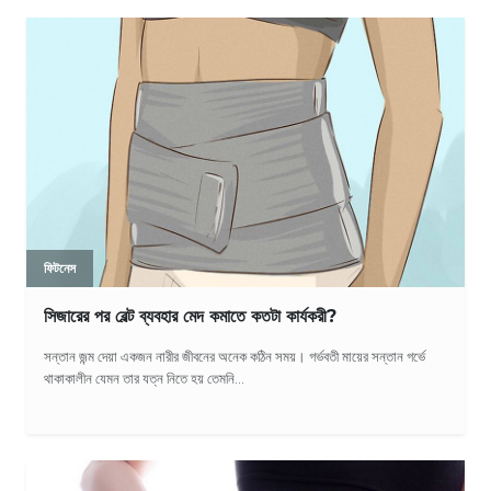
ফিটনেস
সিজারের পর বেল্ট ব্যবহার মেদ কমাতে কতটা কার্যকরী?
সন্তান জন্ম দেয়া একজন নারীর জীবনের অনেক কঠিন সময়। গর্ভবতী মায়ের সন্তান গর্ভে
থাকাকালীন যেমন তার যত্ন নিতে হয় তেমনি...