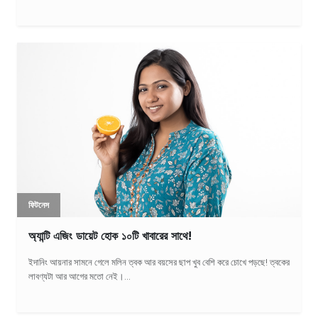
ফিটনেস
অ্যান্টি এজিং ডায়েট হোক ১০টি খাবারের সাথে!
ইদানিং আয়নার সামনে গেলে মলিন ত্বক আর বয়সের ছাপ খুব বেশি করে চোখে পড়ছে! ত্বকের
লাবণ্যটা আর আগের মতো নেই।...