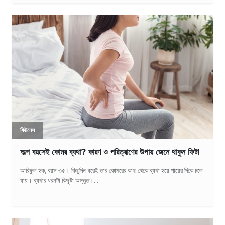
ফিটনেস
অল্প বয়সেই কোমর ব্যথা? কারণ ও পরিত্রাণের উপায় জেনে থাকুন ফিট!
আরিফুল হক, বয়স ৩৫। কিছুদিন ধরেই তার কোমরের কাছ থেকে ব্যথা হয়ে পায়ের দিকে চলে
যায়। ব্যথার ধরনটা কিছুটা অদ্ভুত।...