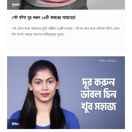
সুস্থতা
পেট ফাঁপা দূর করুন ১৬টি খাবারের সাহায্যে!
পেট ফেঁপে থাকা আমাদের খুবই পরিচিত একটি সমস্যা। বিশেষ করে খাদ্য তালিকা উনিশ থেকে
বিশ হলেই আমরা গ্যাসের অস্থিরতায় ভুগতে...
ভিডিও