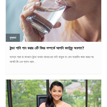
সুস্থতা
ঠান্ডা পানি পান করার ৩টি বিষয় সম্পর্কে আপনি কতটুকু অবগত?
অসহ্য গরম বা কনকনে ঠান্ডা অথবা আবহাওয়া যাই থাকুক না কেন সারাদিন কাজ করার পর
আপনি কি এক গ্লাস বরফ...