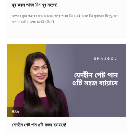
দূর করুন ডাবল চিন খুব সহজে!
আপনার সুন্দর চেহারার সব থেকে বড় শত্রু ডাবল চিন। এই ডাবল চিন লুকানোর কিন্তু কোন
অপশন নেই। অথচ আপনি চাইলেই...
ভিডিও
মেদহীন পেট পান ৫টি সহজ ব্যায়ামে!