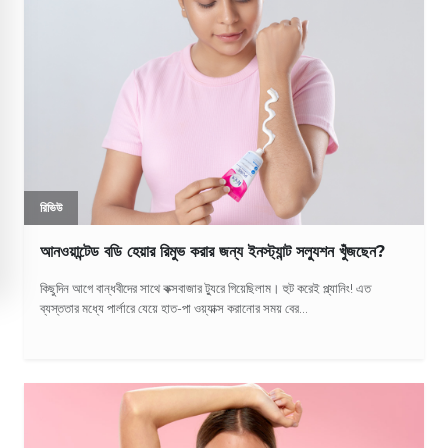
রিভিউ
আনওয়ান্টেড বডি হেয়ার রিমুভ করার জন্য ইনস্ট্যান্ট সল্যুশন খুঁজছেন?
কিছুদিন আগে বান্ধবীদের সাথে কক্সবাজার ট্যুরে গিয়েছিলাম। হুট করেই প্ল্যানিং! এত
ব্যস্ততার মধ্যে পার্লারে যেয়ে হাত-পা ওয়্যাক্স করানোর সময় বের...