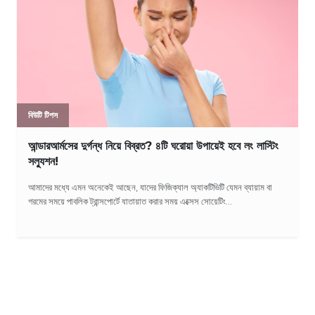
বিউটি টিপস
আন্ডারআর্মসের দুর্গন্ধ নিয়ে বিব্রত? ৪টি ঘরোয়া উপায়েই হবে লং লাস্টিং
সল্যুশন!
আমাদের মধ্যে এমন অনেকেই আছেন, যাদের ফিজিক্যাল অ্যাকটিভিটি যেমন ব্যায়াম বা
গরমের সময়ে পাবলিক ট্রান্সপোর্টে যাতায়াত করার সময় এক্সেস সোয়েটিং...