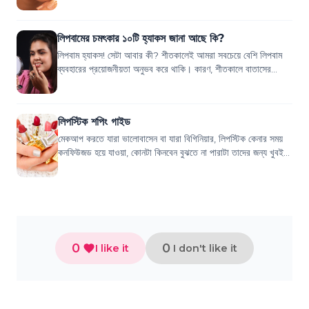
লিপবামের চমৎকার ১০টি হ্যাকস জানা আছে কি?
লিপবাম হ্যাকস! সেটা আবার কী? শীতকালেই আমরা সবচেয়ে বেশি লিপবাম
ব্যবহারের প্রয়োজনীয়তা অনুভব করে থাকি। কারণ, শীতকালে বাতাসের
আর্দ্রতা কমে যায়। এর ফলে আমা...
লিপস্টিক শপিং গাইড
মেকআপ করতে যারা ভালোবাসেন বা যারা বিগিনিয়ার, লিপস্টিক কেনার সময়
কনফিউজড হয়ে যাওয়া, কোনটা কিনবেন বুঝতে না পারাটা তাদের জন্য খুবই
কমন সমস্যা।আমি নিজেও ল...
0
0
I like it
I don't like it