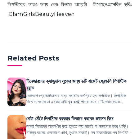
লিপস্টিকের আরও অন্য শেড কিনতে আগ্রহী। লিখেছেনঃতাসকিন ছবিঃ
GlamGirlsBeautyHeaven
Related Posts
টিনেজারদের ক্যাজুয়াল লুকের জন্য ৬টি বাজেট ফ্রেন্ডলি লিপস্টিক
ব্র্যান্ড
মেকআপ প্রোডাক্টগুলোর মধ্যে সবচেয়ে জনপ্রিয় হল লিপস্টিক। লিপস্টিক
দিতে ভালবাসে না এরকম নারী খুব কমই পাওয়া যাবে। টিনেজার থেকে
মধ্যবয়সী কিংবা অনেক বয়স্ক ন...
মোটা ঠোঁটে লিপস্টিক ব্যবহার কিভাবে করবেন জানেন কি?
আমরা নিজেদের আকর্ষণীয় করে তুলতে কত ভাবেই না সাজগোজ করে থাকি।
বিভিন্ন ধরনের মেকআপে চোখ, মুখকে সাজাই। সব সাজগোজের পর লিপস্টিক
দিয়ে ঠোঁটকে রাঙানোর মাধ্যম...