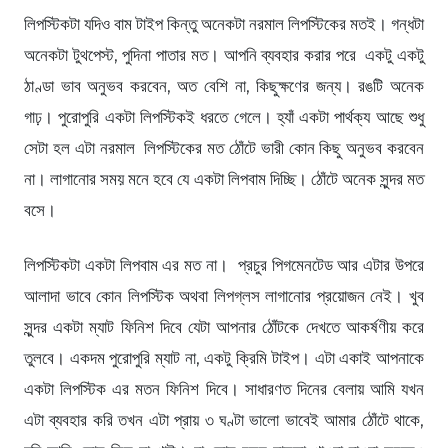
লিপস্টিকটা যদিও বাম টাইপ কিন্তু অনেকটা নরমাল লিপস্টিকের মতই। গন্ধটা
অনেকটা টুথপেস্ট, পুদিনা পাতার মত। আপনি ব্যবহার করার পরে একটু একটু
ঠাণ্ডা ভাব অনুভব করবেন, অত বেশি না, কিছুক্ষণের জন্য। রঙটি অনেক
গাঢ়। পুরোপুরি একটা লিপস্টিকই ধরতে গেলে। হ্যাঁ একটা পার্থক্য আছে শুধু
সেটা হল এটা নরমাল লিপস্টিকের মত ঠোঁটে ভারী কোন কিছু অনুভব করবেন
না। লাগানোর সময় মনে হবে যে একটা লিপবাম দিচ্ছি। ঠোঁটে অনেক সুন্দর মত
বসে।
লিপস্টিকটা একটা লিপবাম এর মত না। প্রচুর পিগমেনটেড আর এটার উপরে
আলাদা ভাবে কোন লিপস্টিক অথবা লিপগ্লস লাগানোর প্রয়োজন নেই। খুব
সুন্দর একটা ম্যাট ফিনিশ দিবে যেটা আপনার ঠোঁটকে দেখতে আকর্ষণীয় করে
তুলবে। একদম পুরোপুরি ম্যাট না, একটু ক্রিমি টাইপ। এটা একাই আপনাকে
একটা লিপস্টিক এর মতন ফিনিশ দিবে। সাধারণত দিনের বেলায় আমি যখন
এটা ব্যবহার করি তখন এটা প্রায় ৩ ঘণ্টা ভালো ভাবেই আমার ঠোঁটে থাকে,