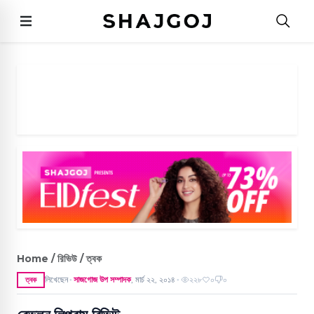
Home / রিভিউ / ত্বক
লিখেছেন
সাজগোজ উপ সম্পাদক
,
মার্চ ২২, ২০১৪
২২৮
০
০
ত্বক
●
●