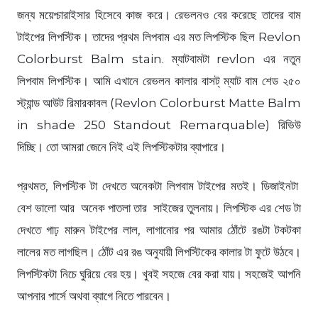
জন্য ময়েশ্চারাইসার হিসেবে কাজ করে। রেভলনও বের করেছে তাদের বাম
টাইপের লিপস্টিক। তাদের প্রথম লিপবাম এর মত লিপস্টিক ছিল Revlon
Colorburst Balm stain. ম্যাটবামটা revlon এর নতুন
লিপবাম লিপস্টিক। আমি এখানে রেভলন কালার বাসট্ ম্যাট বাম শেড ২৫০
স্ট্যান্ড আউট রিমারকাবল (Revlon Colorburst Matte Balm
in shade 250 Standout Remarquable) রিভিউ
দিচ্ছি। তো আমরা জেনে নিই এই লিপস্টিকটার ব্যাপারে।
প্রথমত, লিপস্টিক টা দেখতে অনেকটা লিপবাম টাইপের মতই। ডিজাইনটা
বেশ ভালো আর অনেক পাতলা তার সাইজের তুলনায়।
লিপস্টিক এর শেড টা
দেখতে গাঢ় মারুন টাইপের লাল, লাগানোর পর আমার ঠোঁটে রঙটা টকটকা
লালের মত লাগছিল। ঠোঁট এর রঙ অনুযায়ী লিপস্টিকের কালার টা ফুটে উঠবে।
লিপস্টিকটা নিচে ঘুরিয়ে বের হয়। খুবই সহজে বের করা যায়। সহজেই আপনি
আপনার পার্সে অথবা ব্যাগে নিতে পারবেন।