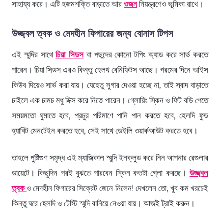
সাহায্য করে। এটি হজমশক্তি বাড়াতে আর
ওজন
নিয়ন্ত্রণেও ভূমিকা রাখে।
উজ্জ্বল ত্বক ও মেদহীন ফিগারের জন্য বোনাস টিপস
এই স্মুদির সাথে
চিয়া সিডস
বা পছন্দের কোনো টপিং অ্যাড করে সার্ভ করতে
পারেন। চিয়া সিডস এরও কিন্তু হেলথ বেনিফিটস আছে। গরমের দিনে আইস
কিউব দিয়েও সার্ভ করা যায়। যেহেতু সুগার দেওয়া হচ্ছে না, তাই স্বাদ বাড়াতে
চাইলে এক চামচ মধু মিক্স করে নিতে পারেন। গ্লোয়িং স্কিন ও ফিট বডি পেতে
সময়মতো ঘুমাতে হবে, প্রচুর পরিমাণে পানি পান করতে হবে, হেলদি ফুড
হ্যাবিট মেনটেইন করতে হবে, সেই সাথে ডেইলি ওয়ার্কআউট করতে হবে।
তাহলে পুষ্টিগুণ সমৃদ্ধ এই ম্যাজিকাল স্মুদি ইনক্লুড করে নিন আপনার রেগুলার
ডায়েটে। কিছুদিন পরই বুঝতে পারবেন স্কিন কতটা গ্লো করছে।
উজ্জ্বল
ত্বক
ও মেদহীন ফিগারের সিক্রেট জেনে নিলেন! দেখলেন তো, খুব কম খরচেই
কিন্তু ঘরে হেলদি ও টেস্টি স্মুদি বানিয়ে নেওয়া যায়। আজই ট্রাই করুন।