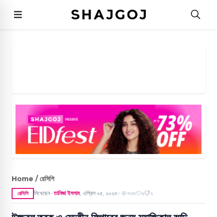
Home / রেসিপি
লিখেছেন
তানিজা ইসলাম
,
এপ্রিল ০৫, ২০২৩
৭৩৩
৬
২
রেসিপি
●
●