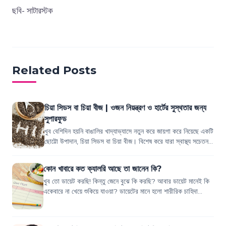
ছবি- সাটারস্টক
Related Posts
চিয়া সিডস বা চিয়া বীজ | ওজন নিয়ন্ত্রণ ও হার্টের সুস্থতার জন্য
সুপারফুড
খুব বেশিদিন হয়নি বাঙালির খাদ্যাভ্যাসে নতুন করে জায়গা করে নিয়েছে একটি
ছোট্টো উপাদান, চিয়া সিডস বা চিয়া বীজ। বিশেষ করে যারা স্বাস্থ্য সচেতন,
তাদের জন্য...
কোন খাবারে কত ক্যালরি আছে তা জানেন কি?
খুব তো ডায়েট করছি! কিন্তু জেনে বুঝে কি করছি? আবার ডায়েট মানেই কি
একেবারে না খেয়ে শুকিয়ে যাওয়া? ডায়েটের মানে হলো শারীরিক চাহিদা
অনুযায়ী পরিমিত খাবার খু...