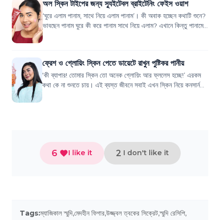
অল স্কিন টাইপের জন্য স্যুইটেবল ব্রাইটেনিং ফেইস ওয়াশ
‘ঘুরে এলাম পানাম, সাথে নিয়ে এলাম পানাম’। কী অবাক হচ্ছেন কথাটি শুনে?
ভাবছেন পানাম ঘুরে কী করে পানাম সাথে নিয়ে এলাম? এখানে কিন্তু পানামের
স্মৃতির কথা মো...
ফ্রেশ ও গ্লোয়িং স্কিন পেতে ডায়েটে রাখুন পুষ্টিকর পানীয়
‘কী ব্যাপার! তোমার স্কিন তো অনেক গ্লোয়িং আর ফ্ললেস হচ্ছে!’ এরকম
কথা কে না শুনতে চায়। এই ব্যস্ত জীবনে সবাই এখন স্কিন নিয়ে কনসার্ন।
স্কিন সুন্দর রাখার জ...
6
2
I like it
I don't like it
Tags:
ম্যাজিকাল স্মুদি
,
মেদহীন ফিগার
,
উজ্জ্বল ত্বকের সিক্রেট
,
স্মুদি রেসিপি
,