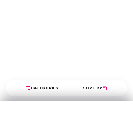
CATEGORIES
SORT BY
Select Category
Sort Posts
Latest First