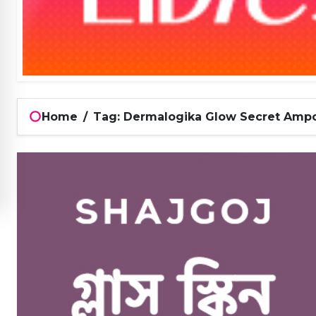
Home
/
Tag: Dermalogika Glow Secret Amp