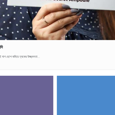
লদি
েই দাগ ছোপ কমিয়ে ত্বকের উজ্জ্বলতা...