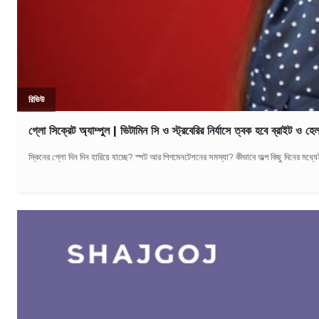
রিভিউ
গ্লো সিক্রেট অ্যাম্পুল | ভিটামিন সি ও স্ট্রবেরির নির্যাসে ত্বক হবে ব্রাইট ও হে
স্কিনের গ্লো দিন দিন হারিয়ে যাচ্ছে? স্পট আর পিগমেনটেশনের সমস্যা? কীভাবে অল্প কিছু দিনের মধ্য