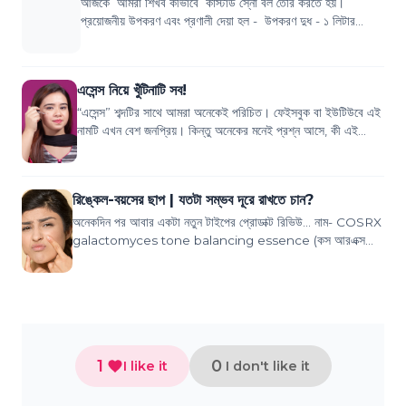
আজকে আমরা শিখব কীভাবে কাস্টার্ড স্নো বল তৈরি করতে হয়।
প্রয়োজনীয় উপকরণ এবং প্রণালী দেয়া হল - উপকরণ দুধ - ১ লিটার
কর্ণফ্লাওয়ার - ২ টেবিল চ...
এসেন্স নিয়ে খুঁটিনাটি সব!
“এসেন্স” শব্দটির সাথে আমরা অনেকেই পরিচিত। ফেইসবুক বা ইউটিউবে এই
নামটি এখন বেশ জনপ্রিয়। কিন্তু অনেকের মনেই প্রশ্ন আসে, কী এই
এসেন্স? কেন এসেন্স ব্যবহার...
রিঙ্কেল-বয়সের ছাপ | যতটা সম্ভব দূরে রাখতে চান?
অনেকদিন পর আবার একটা নতুন টাইপের প্রোডাক্ট রিভিউ... নাম- COSRX
galactomyces tone balancing essence (কস আরএক্স
গ্যালাকটোমাইসেস টোন ব্যালান্সিং এসেন্স)...
1
0
I like it
I don't like it