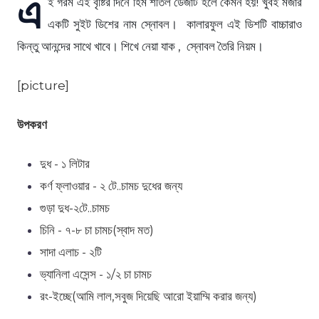
এ
ই গরম এই বৃষ্টির দিনে হিম শীতল ডেজার্ট হলে কেমন হয়! খুবই মজার
একটি সুইট ডিশের নাম স্নোবল। কালারফুল এই ডিশটি বাচ্চারাও
কিন্তু আনন্দের সাথে খাবে। শিখে নেয়া যাক , স্নোবল তৈরি নিয়ম।
[picture]
উপকরণ
দুধ - ১ লিটার
কর্ণ ফ্লাওয়ার - ২ টে..চামচ দুধের জন্য
গুড়া দুধ-২টে..চামচ
চিনি - ৭-৮ চা চামচ(স্বাদ মত)
সাদা এলাচ - ২টি
ভ্যানিলা এসেন্স - ১/২ চা চামচ
রং-ইচ্ছে(আমি লাল,সবুজ দিয়েছি আরো ইয়াম্মি করার জন্য)