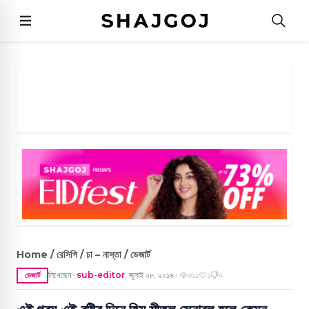
Home / রেসিপি / চা – নাস্তা / ডেজার্ট
লিখেছেন
sub-editor
,
জুলাই ২৮, ২০১৬
৩১১
১
০
ডেজার্ট
●
●