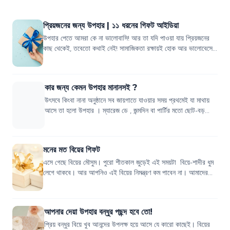
প্রিয়জনের জন্য উপহার | ১১ ধরনের গিফট আইডিয়া
উপহার পেতে আমরা কে না ভালোবাসি! আর তা যদি পাওয়া যায় প্রিয়জনের
কাছ থেকেই, তবেতো কথাই নেই! সামাজিকতা রক্ষায়ই হোক আর ভালোবেসেই
হোক, ছোট্ট একটি উপহারই...
কার জন্য কেমন উপহার মানানসই ?
উৎসবে কিংবা নানা অনুষ্ঠানে সব জায়গাতে যাওয়ার সময় প্রথমেই যা মাথায়
আসে তা হলো উপহার । ম্যারেজ ডে , জন্মদিন বা পার্টির মতো ছোট-বড়
হাজারো অনুষ্ঠানে সবার...
মনের মত বিয়ের গিফট
এসে গেছে বিয়ের মৌসুম। পুরো শীতকাল জুড়েই এই সময়টা বিয়ে-শাদীর ধুম
লেগে থাকবে। আর আপনিও এই বিয়ের নিমন্ত্রণ কম পাবেন না। আমাদের
বাংলাদেশিদের মধ্যে এই রেও...
আপনার দেয়া উপহার বন্ধুর পছন্দ হবে তো!
প্রিয় বন্ধুর বিয়ে খুব আনন্দের উপলক্ষ হয়ে আসে যে কারো কাছেই। বিয়ের