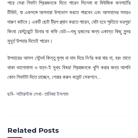
পারে সেরা গিফট! প্রিয়জনকে দিতে পারেন সিনেমা বা মিউজিক কনসার্টের
টিকিট, যা একসঙ্গে আপনারা উপভোগ করতে পারবেন এবং আপনাদের সময়ও
দারুণ কাটবে। একটি ছোট ট্রিপ প্ল্যান করতে পারেন, যেটা হবে স্মৃতিতে ভরপুর!
কিংবা রেস্টুরেন্টে ডিনার বা কফি ডেট—শুধু দুজনের জন্য একান্ত কিছু সুন্দর
মুহূর্ত উপহার দিতেই পারেন।
উপহারের আসল সৌন্দর্য কিন্তু মূল্য বা দাম দিয়ে নির্ণয় করা যায় না, বরং তাতে
থাকা ভালোবাসা ও যত্ন-ই মুখ্য বিষয়! প্রিয়জনকে খুশি করার জন্য আপনি
কোন গিফটটা দিতে চাচ্ছেন, শেয়ার করুন কমেন্ট সেকশনে…
ছবি- সাটারস্টক লেখা- তানিজা ইসলাম
Related Posts