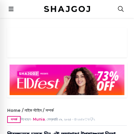
Home / লাইফ স্টাইল / সম্পর্ক
লিখেছেন
Munia
,
ফেব্রুয়ারি ০৯, ২০২৫
২৬৪৯
৪
২
সম্পর্ক
●
●