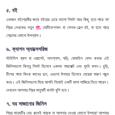
৫. বই
একজন বইপ্রেমীর জন্য বইয়ের চেয়ে ভালো গিফট আর কিছু হতে পারে না!
প্রিয় লেখকের নতুন
বই,
মোটিভেশনাল বা সেলফ-হেল্প বই, বা হতে পারে
প্রেমের কোনো উপন্যাস।
৬. ফ্যাশন অ্যাক্সেসরিজ
স্টাইলিশ ব্যাগ বা ওয়ালেট, সানগ্লাস, ঘড়ি, মোবাইল ফোন কভার এই
জিনিসগুলো কিন্তু গিফট হিসেবে একদম পারফেক্ট এবং খুবই কমন। চুড়ি,
টিপের পাতা কিংবা কানের দুল, এগুলো উপহার হিসেবে মেয়েরা দারুণ পছন্দ
করে। এই জিনিসগুলো দিয়ে আপনি নিজেই একটি ডালা সাজিয়ে নিতে পারেন।
দেখবেন আপনার প্রিয় মানুষটি কতটা খুশি হবে।
৭. ঘর সাজানোর জিনিস
প্রিয় মানুষটির বেড রুমেই থাকুক না আপনার দেওয়া কোনো উপহার! আপনার