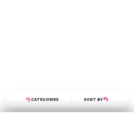
CATEGORIES
SORT BY
Select Category
Sort Posts