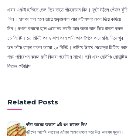
এবার একটা হাড়িতে তেল দিয়ে তাতে পাঁচফোড়ন দিন। ফুটে উঠলে পেঁয়াজ কুঁচি
দিন। হালকা লাল হলে তাতে গুড়ামশলা আর বাটামশলা লবন দিয়ে কষিয়ে
নিন। মশলা কষানো হলে এতে সব সবজি আর ভাজা ডাল দিয়ে রান্না করুন
১০ মিনিট। ১০ মিনিট পর ২ কাপ গরম পানি আর উপরে কাচা মরিচ দিয়ে খুব
অল্প আঁচে রান্না করুন আরো ২০ মিনিট। নামিয়ে উপরে বেরেস্তা ছিটিয়ে গরম
গরম পরিবেশন করুন রুটি কিনবা পরোটা র সাথে। ছবি এবং রেসিপিঃ রোমান্টিক
কিচেন স্টোরিস
Related Posts
কাঁচা আমের অজানা ৯টি গুণ জানেন কি?
গ্রীষ্মের আগেই বসন্তের ছোঁয়ায় আমগাছগুলো ভরে উঠে অসংখ্য মুকুলে।