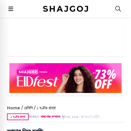
Home / রেসিপি / ১ ঘণ্টার রান্না
লিখেছেন
সাজগোজ সম্পাদক
,
জুন ০৫, ২০১৫
৭৯২
২
০
১ ঘণ্টার রান্না
●
●