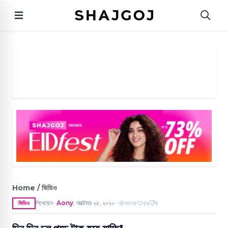
Home / ভিডিও
লিখেছেন
Aony
,
অক্টোবর ২৫, ২০২০
৩৩৭৫
৫৬
৪
ভিডিও
●
●