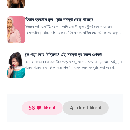
গেলে, যখন বাসায় ফিরে...
হিজাব ব্যবহারে চুল পড়ার সমস্যা বেড়ে যাচ্ছে?
হিজাবে পর্দা মেনটেইনের পাশাপাশি মডেস্ট লুকে সৌন্দর্য যেন বেড়ে যায়
অনেকখানি। আমরা যারা রেগুলার হিজাব পরে বাইরে বের হই, তাদের জন্য
তো চুল পড়া খুবই কমন এ...
চুল পড়া নিয়ে চিন্তিত? এই সমস্যা দূর করুন এখনই!
“মাথার সামনের চুল কমে টাক পড়ে যাচ্ছে, আগের মতো ঘন চুল আর নেই, চুল
পড়তে পড়তে মাথা ফাঁকা হয়ে গেল!” - এসব কমন সমস্যার কথা আমরা
প্রায়ই শুনে থাকি, তাই না?...
56
4
I like it
I don't like it