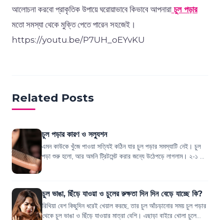
আলোচনা করবো প্রাকৃতিক উপায়ে ঘরোয়াভাবে কিভাবে আপনারা
চুল পড়ার
মতো সমস্যা থেকে মুক্তি পেতে পারেন সহজেই।
https://youtu.be/P7UH_oEYvKU
Related Posts
চুল পড়ার কারণ ও সল্যুশন
এমন কাউকে খুঁজে পাওয়া সত্যিই কঠিন যার চুল পড়ার সমস্যাটি নেই। চুল
পড়া শুরু হলো, আর অমনি ট্রিটমেন্ট করার জন্যে উঠেপড়ে লাগলাম। ২-১ দিন
ট্রাই করার পর বলতে...
চুল ভাঙা, ছিঁড়ে যাওয়া ও চুলের রুক্ষতা দিন দিন বেড়ে যাচ্ছে কি?
রিথিয়া বেশ কিছুদিন ধরেই খেয়াল করছে, তার চুল আঁচড়ানোর সময় চুল পড়ার
থেকে চুল ভাঙা ও ছিঁড়ে যাওয়ার মাত্রা বেশি। এছাড়া বাইরে খোলা চুলে