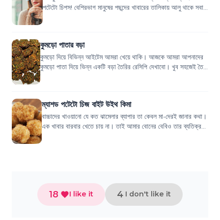
পটেটো চিপস! বেশিরভাগ মানুষের পছন্দের খাবারের তালিকায় আলু থাকে সবার
প্রথমে। কিন্তু...
কুমড়ো পাতার বড়া
কুমড়ো দিয়ে বিভিন্ন আইটেম আমরা খেয়ে থাকি। আজকে আমরা আপনাদের
কুমড়ো পাতা দিয়ে ভিন্ন একটি বড়া তৈরির রেসিপি দেখাবো। খুব সহজেই তৈরি
করতে পারবেন মজাদার কুমড়ো...
ম্যাশড পটেটো চিজ বাইট উইথ কিমা
বাচ্চাদের খাওয়ানো যে কত ঝামেলার ব্যাপার তা কেবল মা-দেরই জানার কথা।
এক খাবার বারবার খেতে চায় না। তাই আমার বোনের বেবিও তার ব্যতিক্রম
না। তাই ওর পছন্দের...
18
4
I like it
I don't like it