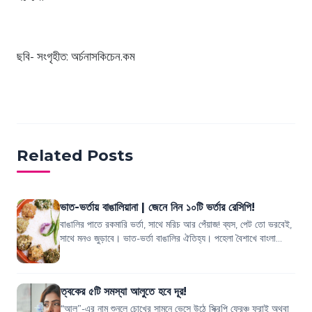
ছবি- সংগৃহীত: অর্চনাসকিচেন.কম
Related Posts
ভাত-ভর্তায় বাঙালিয়ানা | জেনে নিন ১০টি ভর্তার রেসিপি!
বাঙালির পাতে রকমারি ভর্তা, সাথে মরিচ আর পেঁয়াজ! ব্যস, পেট তো ভরবেই,
সাথে মনও জুড়াবে। ভাত-ভর্তা বাঙালির ঐতিহ্য। পহেলা বৈশাখে বাংলা
নববর্ষকে সাদরে বরণ ক...
ত্বকের ৫টি সমস্যা আলুতে হবে দূর!
“আলু”-এর নাম শুনলে চোখের সামনে ভেসে উঠে স্ক্রিপি ফ্রেঞ্চ ফ্রাই অথবা