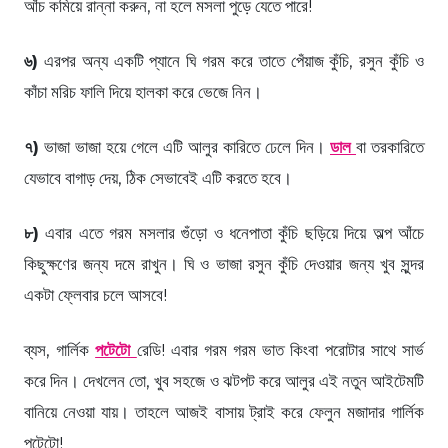
আঁচ কমিয়ে রান্না করুন, না হলে মসলা পুড়ে যেতে পারে!
৬)
এরপর অন্য একটি প্যানে ঘি গরম করে তাতে পেঁয়াজ কুঁচি, রসুন কুঁচি ও
কাঁচা মরিচ ফালি দিয়ে হালকা করে ভেজে নিন।
৭)
ভাজা ভাজা হয়ে গেলে এটি আলুর কারিতে ঢেলে দিন।
ডাল
বা তরকারিতে
যেভাবে বাগাড় দেয়, ঠিক সেভাবেই এটি করতে হবে।
৮)
এবার এতে গরম মসলার গুঁড়ো ও ধনেপাতা কুঁচি ছড়িয়ে দিয়ে অল্প আঁচে
কিছুক্ষণের জন্য দমে রাখুন। ঘি ও ভাজা রসুন কুঁচি দেওয়ার জন্য খুব সুন্দর
একটা ফ্লেবার চলে আসবে!
ব্যস, গার্লিক
পটেটো
রেডি! এবার গরম গরম ভাত কিংবা পরোটার সাথে সার্ভ
করে দিন। দেখলেন তো, খুব সহজে ও ঝটপট করে আলুর এই নতুন আইটেমটি
বানিয়ে নেওয়া যায়। তাহলে আজই বাসায় ট্রাই করে ফেলুন মজাদার গার্লিক
পটেটো!