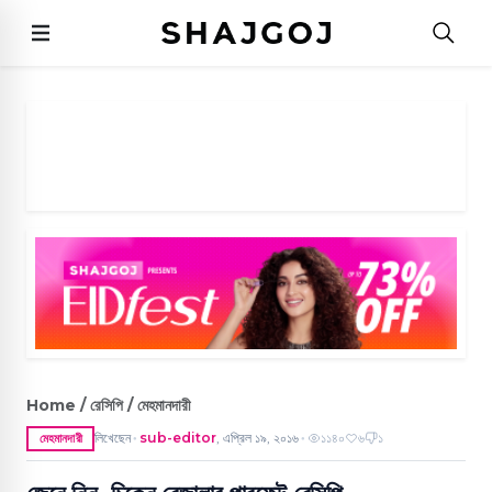
Home / রেসিপি / মেহমানদারী
লিখেছেন
sub-editor
,
এপ্রিল ১৯, ২০১৬
১১৪০
৬
১
মেহমানদারী
●
●