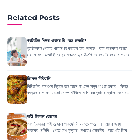
Related Posts
প্রতিদিন শিশুর খাবারে ঘি কেন জরুরি?
প্রাচীনকাল থেকেই খাবারে ঘি ব্যবহার হয়ে আসছে। তবে আজকাল আমরা
বাবা-মায়েরা এতটাই স্বাস্থ্য সচেতন হয়ে উঠেছি যে ফ্যাটের ভয়ে বাচ্চাদের
এই ঘি খাওয়ানো এক প্...
চিকেন বিরিয়ানি
বিরিয়ানির নাম শুনে জ্বিভে জল আসে না এমন মানুষ পাওয়া দুষ্কর। কিন্তু
ব্যস্ততার কারণে হয়তো মোঘল স্টাইলে অথবা রেস্তোরার স্বাদে মজাদার
বিরিয়ানি রান্না করার...
শাহী চিকেন রেজালা
যারা চিকেনের শাহী রেজালা পারফেক্টলি বানাতে পারেন না, তাদের জন্য
আজকের রেসিপি। খেতে বেশ সুস্বাদু, দেখতেও লোভনীয়। আর এই চিকেনের
শাহী রেজালার রেসিপিও কিন...