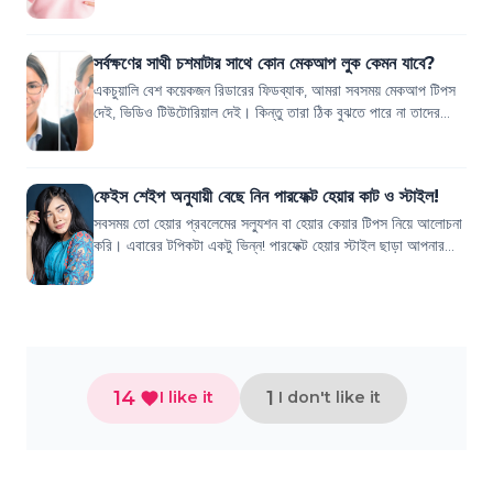
ওজন, যত্নের অভ...
সর্বক্ষণের সাথী চশমাটার সাথে কোন মেকআপ লুক কেমন যাবে?
একচুয়ালি বেশ কয়েকজন রিডারের ফিডব্যাক, আমরা সবসময় মেকআপ টিপস
দেই, ভিডিও টিউটোরিয়াল দেই। কিন্তু তারা ঠিক বুঝতে পারে না তাদের
সর্বক্ষণের সাথী চশমাটার সাথ...
ফেইস শেইপ অনুযায়ী বেছে নিন পারফেক্ট হেয়ার কাট ও স্টাইল!
সবসময় তো হেয়ার প্রবলেমের সল্যুশন বা হেয়ার কেয়ার টিপস নিয়ে আলোচনা
করি। এবারের টপিকটা একটু ভিন্ন! পারফেক্ট হেয়ার স্টাইল ছাড়া আপনার
ওভারঅল লুকটা কিন্তু ই...
14
1
I like it
I don't like it