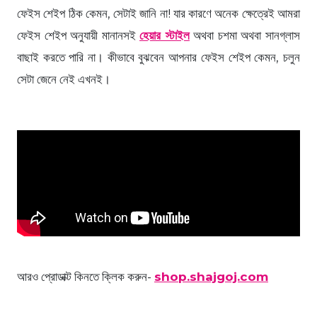
ফেইস শেইপ ঠিক কেমন, সেটাই জানি না! যার কারণে অনেক ক্ষেত্রেই আমরা
ফেইস শেইপ অনুযায়ী মানানসই
হেয়ার স্টাইল
অথবা চশমা অথবা সানগ্লাস
বাছাই করতে পারি না। কীভাবে বুঝবেন আপনার ফেইস শেইপ কেমন, চলুন
সেটা জেনে নেই এখনই।
আরও প্রোডাক্ট কিনতে ক্লিক করুন-
shop.shajgoj.com