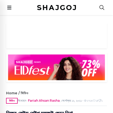
Home / ভিডিও
লিখেছেন
Fariah Ahsan Rasha
,
সেপ্টেম্বর ১২, ২০২১
২৭১৯
১৪
১
ভিডিও
●
●