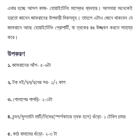
এবার হচ্ছে আসল কাজ- হোয়াইটেনিং মাস্কের ব্যবহার। আপনারা অনেকেই
হয়তো জানেন জাফরানের উপকারী দিকসমূহ। তাহলে এটাও জেনে থাকবেন যে
জাফরানে আছে হোয়াইটেনিং প্রোপার্টি, যা ত্বকের রঙ উজ্জ্বল করতে সাহায্য
করে।
উপকরণ
১.
জাফরানের আঁশ- ৫-৬টা
২.
টক দই/দুধ/দুধের সর- ১/২ কাপ
৩.
গোলাপের পাপড়ি- ২-৩টা
৪.
চন্দন/মুলতানি মাটি/নিমের(স্পর্শকাতর ত্বক হলে) গুঁড়ো- ১ টেবিল চামচ
৫.
কাঠ বাদামের গুঁড়ো- ২-৩ টা