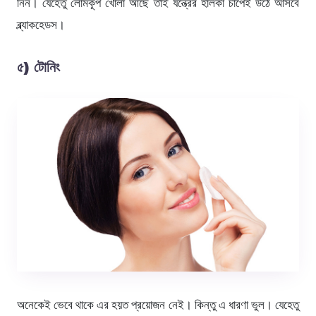
নিন। যেহেতু লোমকূপ খোলা আছে তাই যন্ত্রের হালকা চাপেই উঠে আসবে
ব্ল্যাকহেডস।
৫) টোনিং
অনেকেই ভেবে থাকে এর হয়ত প্রয়োজন নেই। কিন্তু এ ধারণা ভুল। যেহেতু