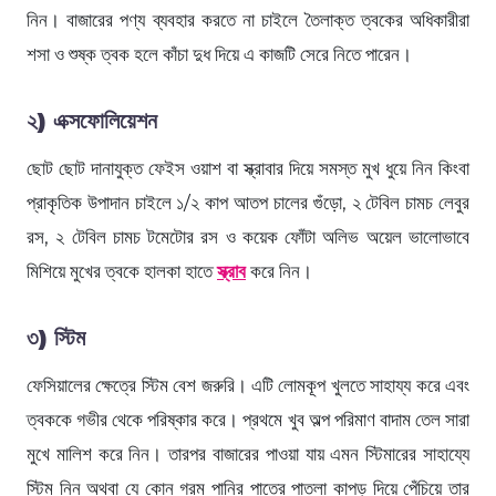
নিন। বাজারের পণ্য ব্যবহার করতে না চাইলে তৈলাক্ত ত্বকের অধিকারীরা
শসা ও শুষ্ক ত্বক হলে কাঁচা দুধ দিয়ে এ কাজটি সেরে নিতে পারেন।
২) এক্সফোলিয়েশন
ছোট ছোট দানাযুক্ত ফেইস ওয়াশ বা স্ক্রাবার দিয়ে সমস্ত মুখ ধুয়ে নিন কিংবা
প্রাকৃতিক উপাদান চাইলে ১/২ কাপ আতপ চালের গুঁড়ো, ২ টেবিল চামচ লেবুর
রস, ২ টেবিল চামচ টমেটোর রস ও কয়েক ফোঁটা অলিভ অয়েল ভালোভাবে
মিশিয়ে মুখের ত্বকে হালকা হাতে
স্ক্রাব
করে নিন।
৩) স্টিম
ফেসিয়ালের ক্ষেত্রে স্টিম বেশ জরুরি। এটি লোমকূপ খুলতে সাহায্য করে এবং
ত্বককে গভীর থেকে পরিষ্কার করে। প্রথমে খুব অল্প পরিমাণ বাদাম তেল সারা
মুখে মালিশ করে নিন। তারপর বাজারের পাওয়া যায় এমন স্টিমারের সাহায্যে
স্টিম নিন অথবা যে কোন গরম পানির পাত্রে পাতলা কাপড় দিয়ে পেঁচিয়ে তার