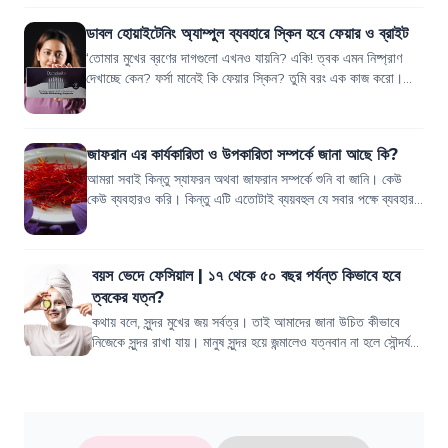
ডাবল হোয়াইটেনিং অ্যাম্পুল ব্যবহারে স্কিন হবে ফেয়ার ও ব্রাইট
‘তোমার মুখের ব্রণের দাগগুলো এখনও যায়নি? একি! ত্বক এমন নিষ্প্রাণ
দেখাচ্ছে কেন? ফর্সা মানেই কি ফেয়ার স্কিন? তুমি বরং এক কাজ করো।
একটা হোয়াইটেনিং ক্রিম ব...
জাফরান এর কার্যকারিতা ও উপকারিতা সম্পর্কে জানা আছে কি?
আমরা সবাই কিন্তু স্যাফরন অথবা জাফরান সম্পর্কে শুনি বা জানি। কেউ
কেউ ব্যবহারও করি। কিন্তু এটি এতোটাই ব্যয়বহুল যে সবার পক্ষে ব্যবহার
করা সম্ভব হয়ে ওঠে...
বয়স ভেদে ফেসিয়াল | ১৭ থেকে ৫০ বছর পর্যন্ত কিভাবে হবে
ত্বকের যত্ন?
কথায় বলে, সুন্দর মুখের জয় সর্বত্র। তাই আমাদের জানা উচিত কীভাবে
নিজেকে সুন্দর রাখা যায়। মানুষ সুন্দর হয়ে জন্মালেও যত্নবান না হলে সৌন্দর্য
বেশি দিন...