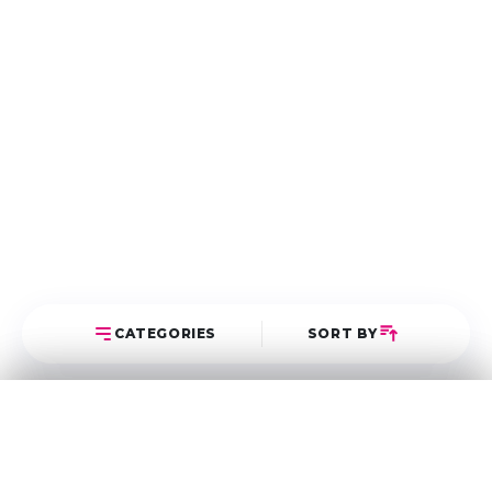
CATEGORIES
SORT BY
Select Category
Sort Posts
Latest First