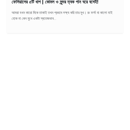
ফেসিয়ালের ৫টি ধাপ | কোমল ও সুন্দর ত্বক পান ঘরে বসেই!
আমরা যখন কারো দিকে তাকাই তখন প্রথমে লক্ষ্য করি তার মুখ। রং ফর্সা বা কালো যাই
হোক না কেন মুখে একটা স্বতেজভাব...