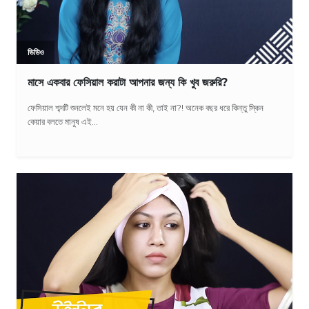
ভিডিও
মাসে একবার ফেসিয়াল করাটা আপনার জন্য কি খুব জরুরি?
ফেসিয়াল শব্দটি শুনলেই মনে হয় যেন কী না কী, তাই না?! অনেক বছর ধরে কিন্তু স্কিন
কেয়ার বলতে মানুষ এই...