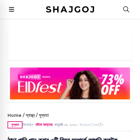
Home / স্বাস্থ্য / সুস্থতা
লিখেছেন
নাইমা আক্তার
,
জানুয়ারি ১৩, ২০২০
৩৬১৬
৪৬
৫
সুস্থতা
●
●