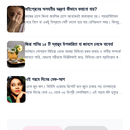
মাইগ্রেনের অসহনীয় যন্ত্রণা কীভাবে কমানো যায়?
কাজের চাপে কিংবা মানসিক চাপে অনেকেরই মাথাব্যথা হয়। প্যারাসিটামল
খেয়ে নিলে বা একটু বিশ্রামে সেটি ভালো হয়ে যায় বেশিরভাগ সময়। কিন্তু
মাইগ্রেন নামের ভয়ানক...
জিরা পানির ১৫ টি স্বাস্থ্য উপকারিতা যা জানলে চমকে যাবেন!
বর্তমানে সোশ্যাল মিডিয়া থেকে আমরা বিভিন্ন রকম খাবার ও পানীয় সম্পর্কে
জানতে পারি, যেগুলো শরীরকে ডিটক্সিফাই করে, বিভিন্ন রোগ প্রতিরোধ করে,
আবার ওজন কমাত...
এই গরমে দিনের মেক-আপ
এলো জুন মাস। বিবিসি ওয়েদার রিপোর্ট বলে জুনে ঢাকার গড় তাপমাত্রা
থাকে দিনের বেলা ৩২ থেকে ৩৫ ডিগ্রী সেলসিয়াস। এই গরমে যদি দুপুরে
বিয়ের দাওয়াত পড়ে...