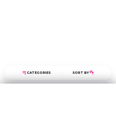
CATEGORIES
SORT BY
Select Category
Sort Posts
Latest First