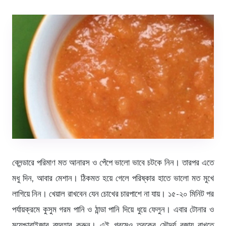
ব্লেন্ডারে পরিমাণ মত আনারস ও পেঁপে ভালো ভাবে চটকে নিন। তারপর এতে
মধু দিন, আবার মেশান। ঠিকমত হয়ে গেলে পরিষ্কার হাতে ভালো মত মুখে
লাগিয়ে নিন। খেয়াল রাখবেন যেন চোখের চারপাশে না যায়। ১৫-২০ মিনিট পর
পর্যায়ক্রমে কুসুম গরম পানি ও ঠান্ডা পানি দিয়ে ধুয়ে ফেলুন। এবার টোনার ও
ময়েশ্চারাইজার ব্যবহার করুন। এই গরমেও ত্বকের সৌন্দর্য বজায় রাখতে