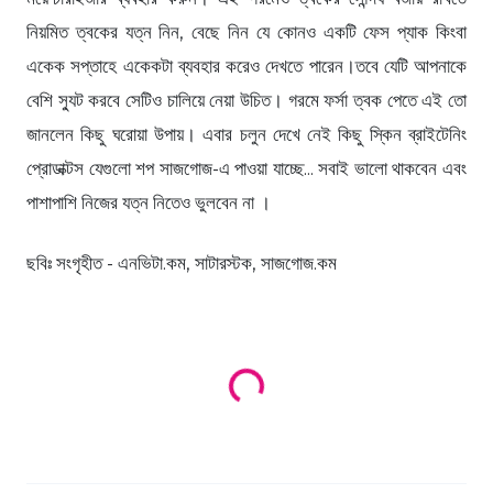
নিয়মিত ত্বকের যত্ন নিন, বেছে নিন যে কোনও একটি ফেস প্যাক কিংবা
একেক সপ্তাহে একেকটা ব্যবহার করেও দেখতে পারেন।তবে যেটি আপনাকে
বেশি স্যুট করবে সেটিও চালিয়ে নেয়া উচিত। গরমে ফর্সা ত্বক পেতে এই তো
জানলেন কিছু ঘরোয়া উপায়। এবার চলুন দেখে নেই কিছু স্কিন ব্রাইটেনিং
প্রোডাক্টস যেগুলো শপ সাজগোজ-এ পাওয়া যাচ্ছে... সবাই ভালো থাকবেন এবং
পাশাপাশি নিজের যত্ন নিতেও ভুলবেন না ।
ছবিঃ সংগৃহীত - এনভিটা.কম, সাটারস্টক, সাজগোজ.কম
Loading products...