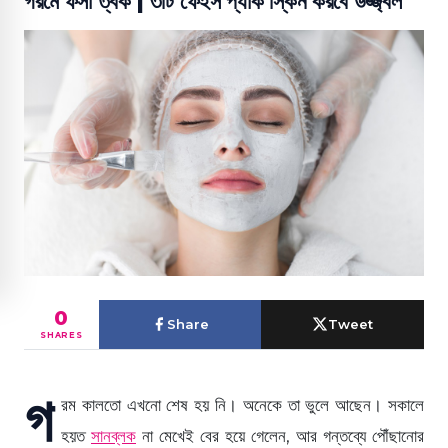
গরমে ফর্সা ত্বক | ৩টি ফেইস প্যাক স্কিন করবে উজ্জ্বল
0
Share
Tweet
SHARES
গ
রম কালতো এখনো শেষ হয় নি। অনেকে তা ভুলে আছেন। সকালে
হয়ত
সানব্লক
না মেখেই বের হয়ে গেলেন, আর গন্তব্যে পৌঁছানোর