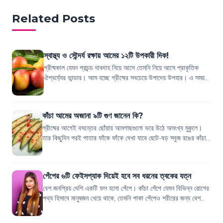
Related Posts
স্বাস্থ্য ও সৌন্দর্য রক্ষায় আমের ১২টি উপকারী দিক!
গ্রীষ্মকাল যেমন প্রচন্ড দাবদাহ নিয়ে আসে তেমনি নিয়ে আসে প্রাকৃতিক
ঐশ্বর্য্যের ভান্ডার। আম হচ্ছে গ্রীষ্মের সবচেয়ে উপাদেয় উপহার। এ সময়
প্রচুর পরিমাণে আম...
কাঁচা আমের অজানা ৯টি গুণ জানেন কি?
গ্রীষ্মের আগেই বসন্তের ছোঁয়ায় আমগাছগুলো ভরে উঠে অসংখ্য মুকুলে।
তার কিছুদিন পরই পাতার ফাঁকে ফাঁকে দেখা যাবে ছোট-বড় সবুজ রঙের কাঁচা
আম। কাঁচা আমের নাম শ...
পেঁপের ৬টি ফেইসপ্যাক দিয়েই হবে সব ধরনের ত্বকের যত্ন
বেশ জনপ্রিয় দেশি একটি ফল হলো পেঁপে। কাঁচা পেঁপে যেমন বিভিন্ন রোগের
পথ্য হিসাবে মানুষজন খেয়ে থাকে, তেমনি পাকা পেঁপেও শরীরের জন্য বেশ
উপকারী। পেঁপের স্ব...