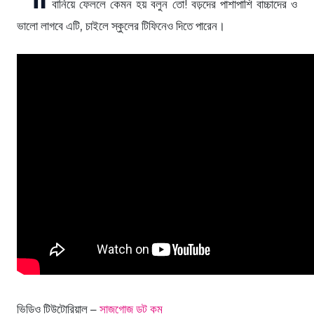
বানিয়ে ফেললে কেমন হয় বলুন তো! বড়দের পাশাপাশি বাচ্চাদের ও
ভালো লাগবে এটি, চাইলে স্কুলের টিফিনেও দিতে পারেন।
ভিডিও টিউটোরিয়াল –
সাজগোজ ডট কম