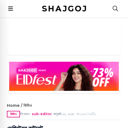
Home / ভিডিও
লিখেছেন
sub-editor
,
জানুয়ারি ২২, ২০১৮
১১৯৮
৬
১
ভিডিও
●
●