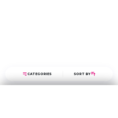
CATEGORIES
SORT BY
Select Category
Sort Posts
Latest First