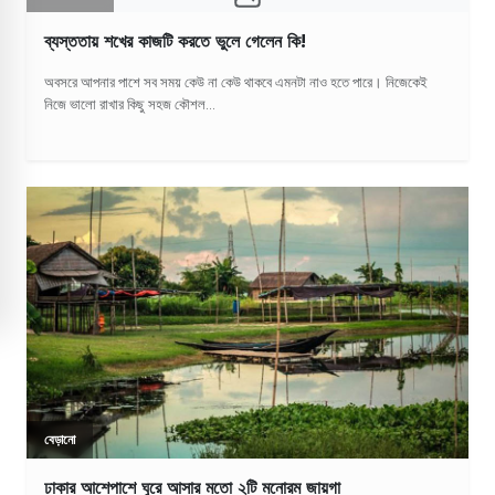
ব্যস্ততায় শখের কাজটি করতে ভুলে গেলেন কি!
অবসরে আপনার পাশে সব সময় কেউ না কেউ থাকবে এমনটা নাও হতে পারে। নিজেকেই
নিজে ভালো রাখার কিছু সহজ কৌশল...
বেড়ানো
ঢাকার আশেপাশে ঘুরে আসার মতো ২টি মনোরম জায়গা