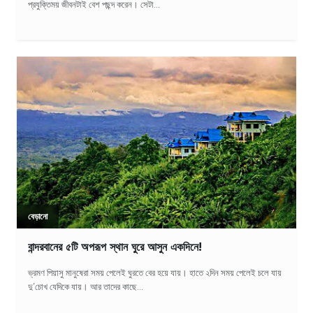
প্রযুক্তিময় জীবনটাই বেশ পছন্দ করেন। সেটা...
বেড়ানো
বান্দরবানের ৫টি অপরূপ স্থান ঘুরে আসুন একদিনে!
ভ্রমণ পিয়াসু মানুষেরা সময় পেলেই ঘুরতে বের হয়ে যায়। হাতে ২দিন সময় পেলেই চলে যায়
দু’চোখ যেদিকে যায়। আর তাদের কাছে...