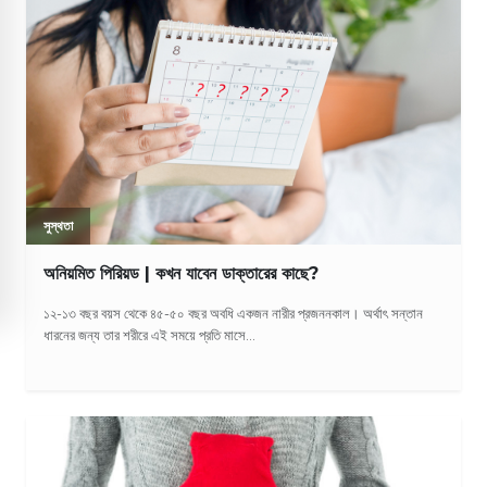
সুস্থতা
অনিয়মিত পিরিয়ড | কখন যাবেন ডাক্তারের কাছে?
১২-১৩ বছর বয়স থেকে ৪৫-৫০ বছর অবধি একজন নারীর প্রজননকাল। অর্থাৎ সন্তান
ধারনের জন্য তার শরীরে এই সময়ে প্রতি মাসে...