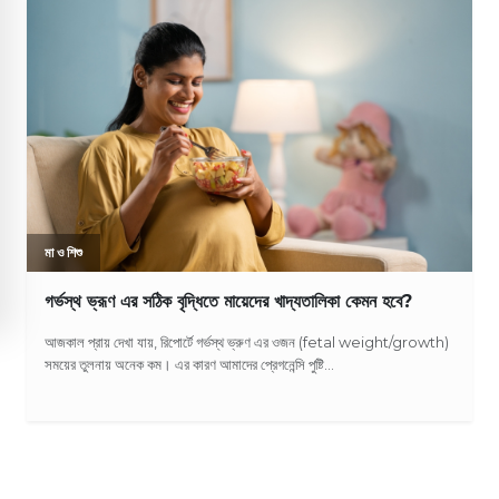
মা ও শিশু
গর্ভস্থ ভ্রূণ এর সঠিক বৃদ্ধিতে মায়েদের খাদ্যতালিকা কেমন হবে?
আজকাল প্রায় দেখা যায়, রিপোর্টে গর্ভস্থ ভ্রুণ এর ওজন (fetal weight/growth)
সময়ের তুলনায় অনেক কম। এর কারণ আমাদের প্রেগনেন্সি পুষ্টি...