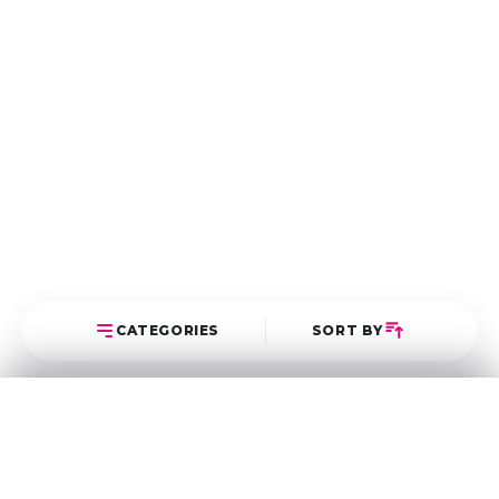
CATEGORIES
SORT BY
Select Category
Sort Posts
Latest First