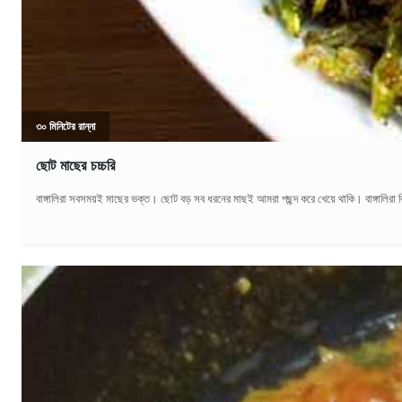
৩০ মিনিটের রান্না
ছোট মাছের চচ্চরি
বাঙ্গালিরা সবসময়ই মাছের ভক্ত। ছোট বড় সব ধরনের মাছই আমরা পছন্দ করে খেয়ে থাকি। বাঙ্গালিরা ব