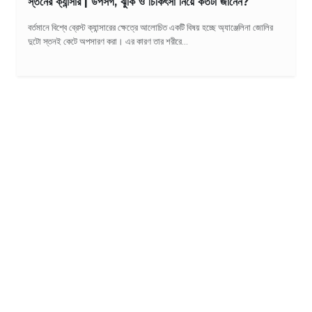
স্তনের ক্যান্সার | উপসর্গ, ঝুঁকি ও চিকিৎসা নিয়ে কতটা জানেন?
বর্তমানে বিশ্বে ব্রেস্ট ক্যান্সারের ক্ষেত্রে আলোচিত একটি বিষয় হচ্ছে অ্যাঞ্জেলিনা জোলির
দুটো স্তনই কেটে অপসারণ করা। এর কারণ তার শরীরে...