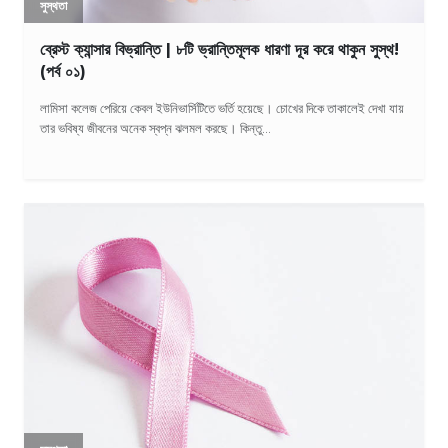
সুস্থতা
ব্রেস্ট ক্যান্সার বিভ্রান্তি | ৮টি ভ্রান্তিমূলক ধারণা দূর করে থাকুন সুস্থ!
(পর্ব ০১)
লামিসা কলেজ পেরিয়ে কেবল ইউনিভার্সিটিতে ভর্তি হয়েছে। চোখের দিকে তাকালেই দেখা যায়
তার ভবিষ্য জীবনের অনেক স্বপ্ন ঝলমল করছে। কিন্তু...