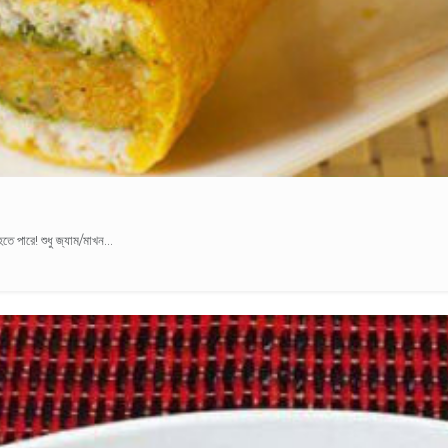
 পারে! শুধু জ্যাম/মাখন...