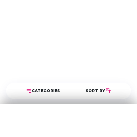
CATEGORIES
SORT BY
Select Category
Sort Posts
Latest First