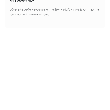
বর্ণিল মেহেদির সাজে...
সৌন্দর্‍য্য চর্চায় মেহেদির ব্যবহার নতুন নয়। প্রাচীনকাল থেকেই এর ব্যবহার চলে আসছে। ৫
হাজার বছর আগে মিশরের মেয়েরা হাতে, পায়ে...