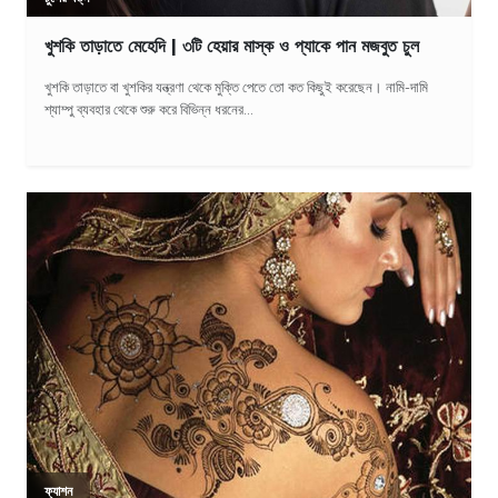
খুশকি তাড়াতে মেহেদি | ৩টি হেয়ার মাস্ক ও প্যাকে পান মজবুত চুল
খুশকি তাড়াতে বা খুশকির যন্ত্রণা থেকে মুক্তি পেতে তো কত কিছুই করেছেন। নামি-দামি
শ্যাম্পু ব্যবহার থেকে শুরু করে বিভিন্ন ধরনের...
ফ্যাশন