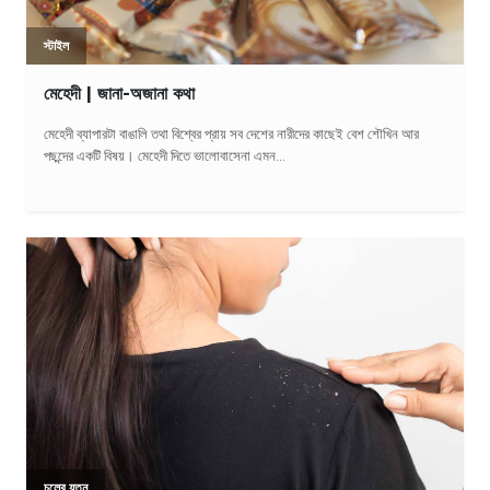
স্টাইল
মেহেদী | জানা-অজানা কথা
মেহেদী ব্যাপারটা বাঙালি তথা বিশ্বের প্রায় সব দেশের নারীদের কাছেই বেশ শৌখিন আর
পছন্দের একটি বিষয়। মেহেদী দিতে ভালোবাসেনা এমন...
চুলের যত্ন