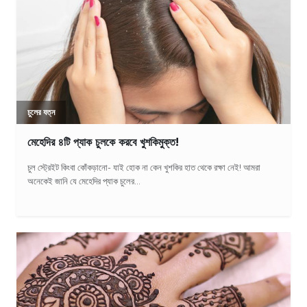
চুলের যত্ন
মেহেদির ৪টি প্যাক চুলকে করবে খুশকিমুক্ত!
চুল স্ট্রেইট কিংবা কোঁকড়ানো- যাই হোক না কেন খুশকির হাত থেকে রক্ষা নেই! আমরা
অনেকেই জানি যে মেহেদির প্যাক চুলের...