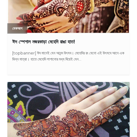
মেকআপ
ঈদ স্পেশাল নজরকাড়া মেহেদি রাঙা হাত!
[topbanner] ঈদ মানেই যেন আনন্দ উৎসব। মেহেদির রং যেনো এই উৎসবে আনে এক
ভিন্ন মাত্রা। হাতে মেহেদি লাগানোর মধ্য দিয়েই যেন...