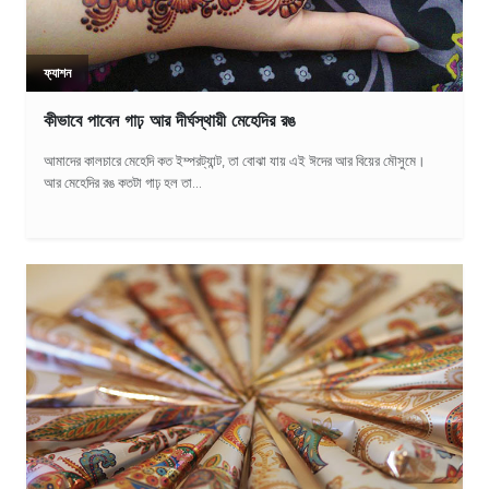
ফ্যাশন
কীভাবে পাবেন গাঢ় আর দীর্ঘস্থায়ী মেহেদির রঙ
আমাদের কালচারে মেহেদি কত ইম্পরট্যান্ট, তা বোঝা যায় এই ঈদের আর বিয়ের মৌসুমে।
আর মেহেদির রঙ কতটা গাঢ় হল তা...