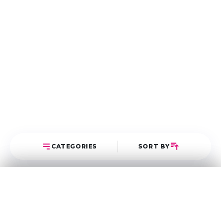
CATEGORIES
SORT BY
Select Category
Sort Posts
Latest First