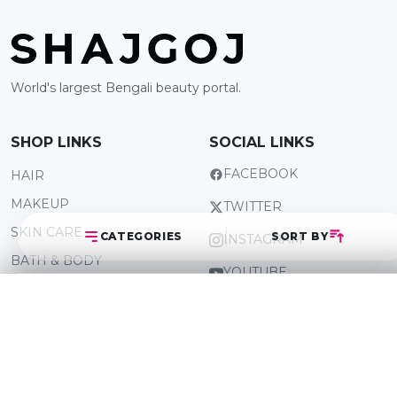
World's largest Bengali beauty portal.
SHOP LINKS
SOCIAL LINKS
FACEBOOK
HAIR
MAKEUP
TWITTER
SKIN CARE
CATEGORIES
SORT BY
INSTAGRAM
BATH & BODY
YOUTUBE
BABY
PINTEREST
Select Category
Sort Posts
QUICK LINKS
Latest First
ABOUT US