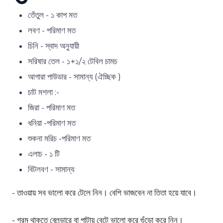
তেঁতুল
-
১
কাপ
মত
লবণ
-
পরিমাণ
মত
চিনি
-
স্বাদ
অনুযায়ী
সরিষার
তেল
-
১
+
১
/
২
টেবিল
চামচ
আগারা
পাউডার
-
সামান্য
(
ঐচ্ছিক
)
চাট
মশলা
:-
জিরা
-
পরিমাণ
মত
ধনিয়া
-
পরিমাণ
মত
শুকনা
মরিচ
-
পরিমাণ
মত
এলাচ
-
১
টি
বিটলবণ
-
সামান্য
-
তাওয়ায়
সব
ভালো
করে
টেলে
নিন
।
বেশি
ভাজবেন
না
তিতা
হয়ে
যাবে
।
-
গরম
থাকতে
ব্লেন্ডারে
বা
পাটায়
বেটে
ভালো
করে
গুঁড়ো
করে
নিন
।