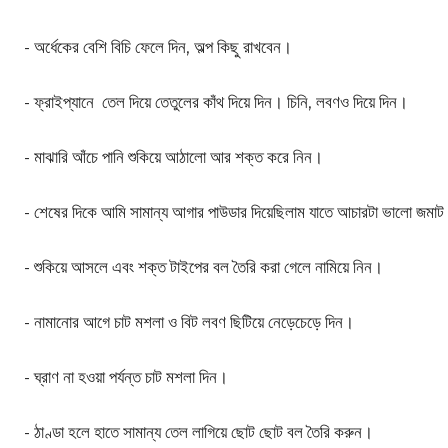
-
অর্ধেকের
বেশি
বিচি
ফেলে
দিন,
অল্প
কিছু
রাখবেন
।
-
ফ্রাইপ্যানে
তেল
দিয়ে
তেতুলের
কাঁথ
দিয়ে
দিন
।
চিনি,
লবণ
ও
দিয়ে
দিন
।
-
মাঝারি
আঁচে
পানি
শুকিয়ে
আঠালো
আর
শক্ত
করে
নিন
।
-
শেষের
দিকে
আমি
সামান্য
আগার
পাউডার
দিয়েছিলাম
যাতে
আচারটা
ভালো
জমাট
-
শুকিয়ে
আসলে
এবং
শক্ত টাইপের
বল
তৈরি
করা
গেলে
নামিয়ে
নিন
।
-
নামানোর
আগে
চাট
মশলা
ও
বিট
লবণ
ছিটিয়ে
নেড়েচেড়ে
দিন
।
-
ঘ্রাণ
না
হওয়া
পর্যন্ত
চাট
মশলা
দিন
।
-
ঠাণ্ডা
হলে
হাতে
সামান্য
তেল
লাগিয়ে
ছোট
ছোট
বল
তৈরি
করুন
।