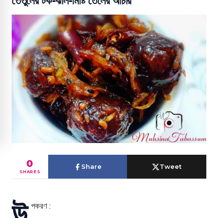
তেঁতুলের টক-ঝাল-মিষ্টি তেলের আচার
0
Share
Tweet
SHARES
উ
পকরণ
: