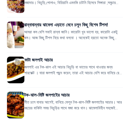
মজাদার। খিচুড়ি,পোলাও, বিরিয়ানি এমনকি চাটনি হিসেবে সিঙ্গারা ,সমুচার
সাথে পরিবেশন করতে পারবেন...
রান্নাবান্নায় ঝামেলা এড়াতে মেনে চলুন কিছু বিশেষ টিপস!
আমরা কম বেশি সবাই রান্না জানি। কারোটা খুব ভালো হয়, কারোটা একটু
কম। আজ কিছু টিপস নিয়ে কথা বলবো । অনেকেই হয়তো অনেক কিছু
জানেন। তারপরও নতুন কিছু জানাবার...
কাটা জলপাই আচার
জলপাই এর টক-ঝাল এই আচার খিচুড়ি বা ভাতের সাথে খাওয়ার জন্য
পারফেক্ট । যারা জলপাই পছন্দ করেন, তারা এই আচার বেশি করে বানিয়ে রেখে
সারা বছর জলপাই এর মজা নিত...
টক-ঝাল-মিষ্টি জলপাইের আচার
শীত চলে যাবার আগেই, বানিয়ে ফেলুন টক-ঝাল-মিষ্টি জলপাইের আচার। আর
বছরের বাকিটা সময় খিচুড়ির সাথে মজা করে খান। ঝামেলাবিহীন সহজেই
জলপাইয়ের টক-ঝাল-মিষ্টি আচ...