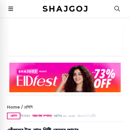
Home / রেসিপি
লিখেছেন
সাজগোজ সম্পাদক
,
অক্টোবর ০৮, ২০১৫
৮০৮
২
০
রেসিপি
●
●