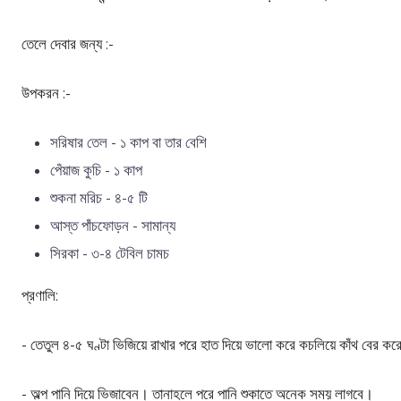
তেলে
দেবার
জন্য
:-
উপকরন
:-
সরিষার
তেল
-
১
কাপ
বা
তার
বেশি
পেঁয়াজ
কুচি
-
১
কাপ
শুকনা
মরিচ
-
৪
-
৫
টি
আস্ত
পাঁচফোড়ন
-
সামান্য
সিরকা
-
৩
-
৪
টেবিল
চামচ
প্রণালি:
-
তেতুল
৪
-
৫
ঘণ্টা
ভিজিয়ে
রাখার
পরে
হাত
দিয়ে
ভালো
করে
কচলিয়ে
কাঁথ
বের
কর
-
অল্প
পানি
দিয়ে
ভিজাবেন
।
তানাহলে
পরে
পানি
শুকাতে
অনেক সময়
লাগবে
।