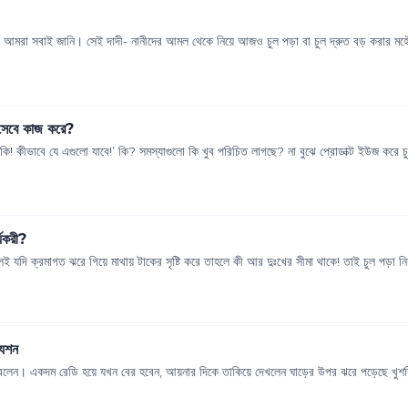
টি আমরা সবাই জানি। সেই দাদী- নানীদের আমল থেকে নিয়ে আজও চুল পড়া বা চুল দ্রুত বড় করার মহৌ
িসেবে কাজ করে?
ি! কীভাবে যে এগুলো যাবে!’ কি? সমস্যাগুলো কি খুব পরিচিত লাগছে? না বুঝে প্রোডাক্ট ইউজ করে চু
্যকরী?
যদি ক্রমাগত ঝরে গিয়ে মাথায় টাকের সৃষ্টি করে তাহলে কী আর দুঃখের সীমা থাকে! তাই চুল পড়া নিয
যুশন
ের করলেন। একদম রেডি হয়ে যখন বের হবেন, আয়নার দিকে তাকিয়ে দেখলেন ঘাড়ের উপর ঝরে পড়েছে খুশকি