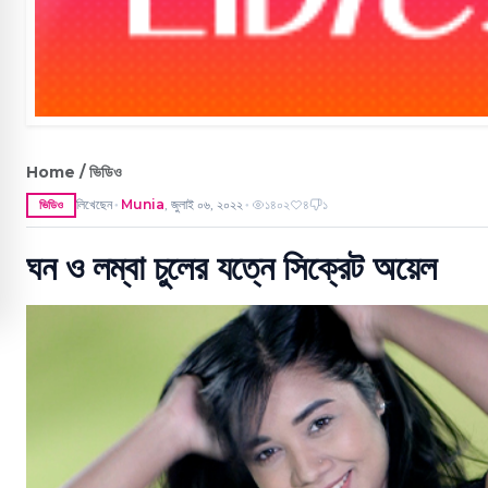
Home / ভিডিও
লিখেছেন
Munia
,
জুলাই ০৬, ২০২২
১৪০২
৪
১
ভিডিও
●
●
ঘন ও লম্বা চুলের যত্নে সিক্রেট অয়েল