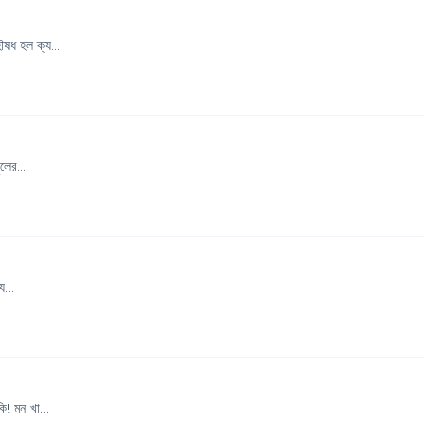
ষধ হল ক্য...
লের...
...
! মন খা...