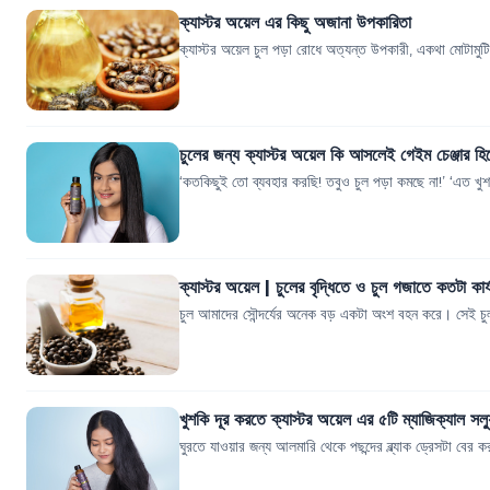
ক্যাস্টর অয়েল এর কিছু অজানা উপকারিতা
ক্যাস্টর অয়েল চুল পড়া রোধে অত্যন্ত উপকারী, একথা মোটামু
চুলের জন্য ক্যাস্টর অয়েল কি আসলেই গেইম চেঞ্জার হ
‘কতকিছুই তো ব্যবহার করছি! তবুও চুল পড়া কমছে না!’ ‘এত খুশক
ক্যাস্টর অয়েল | চুলের বৃদ্ধিতে ও চুল গজাতে কতটা কার
চুল আমাদের সৌন্দর্যের অনেক বড় একটা অংশ বহন করে। সেই চুলই 
খুশকি দূর করতে ক্যাস্টর অয়েল এর ৫টি ম্যাজিক্যাল সল্
ঘুরতে যাওয়ার জন্য আলমারি থেকে পছন্দের ব্ল্যাক ড্রেসটা ব