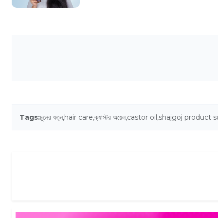
Tags:
চুলের যত্ন
,
hair care
,
ক্যাস্টর অয়েল
,
castor oil
,
shajgoj product 