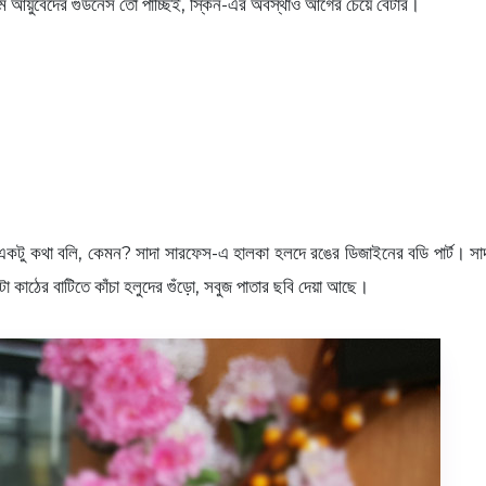
্রিমে আয়ুর্বেদের গুডনেস তো পাচ্ছিই, স্কিন-এর অবস্থাও আগের চেয়ে বেটার।
কটু কথা বলি, কেমন? সাদা সারফেস-এ হালকা হলদে রঙের ডিজাইনের বডি পার্ট। সাদায় 
া কাঠের বাটিতে কাঁচা হলুদের গুঁড়ো, সবুজ পাতার ছবি দেয়া আছে।