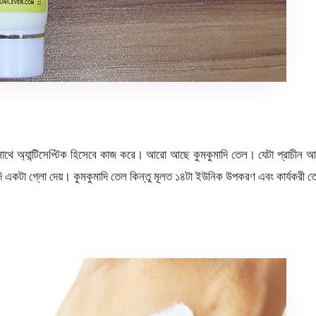
থে অ্যান্টিসেপ্টিক হিসেবে কাজ করে। আরো আছে কুমকুমাদি তেল। যেটা প্রাচীন আয়ুর্বে
লদি একটা গ্লো দেয়। কুমকুমাদি তেল কিন্তু মূলত ১৪টা ইউনিক উপকরণ এবং কার্যকরী ত