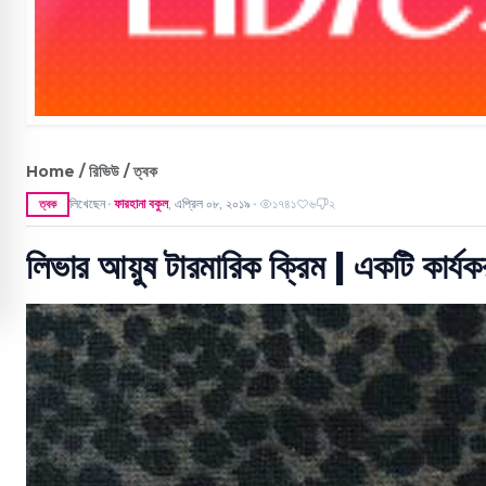
Home / রিভিউ / ত্বক
লিখেছেন
ফারহানা বকুল
,
এপ্রিল ০৮, ২০১৯
১৭৪১
৬
২
ত্বক
●
●
লিভার আয়ুষ টারমারিক ক্রিম | একটি কার্যকর 