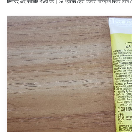
টিউবেই এই ক্রীমটি পাওয়া যায়। ২৫ গ্রামের ছোট্ট টিউবটা অসম্ভব কিউট লাগে 