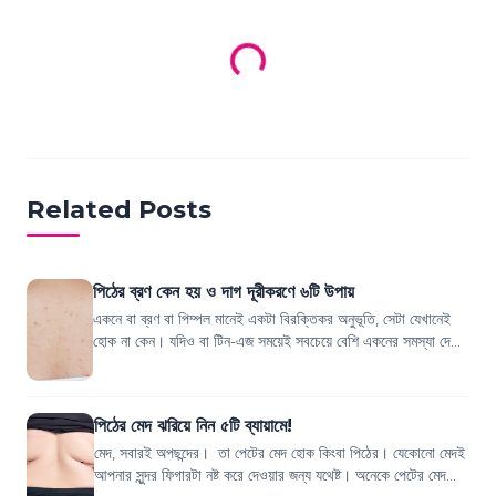
Related Posts
পিঠের ব্রণ কেন হয় ও দাগ দূরীকরণে ৬টি উপায়
একনে বা ব্রণ বা পিম্পল মানেই একটা বিরক্তিকর অনুভূতি, সেটা যেখানেই
হোক না কেন। যদিও বা টিন-এজ সময়েই সবচেয়ে বেশি একনের সমস্যা দেখা
দেয়, কিন্তু অনেকেই আছ...
পিঠের মেদ ঝরিয়ে নিন ৫টি ব্যায়ামে!
মেদ, সবারই অপছন্দের। তা পেটের মেদ হোক কিংবা পিঠের। যেকোনো মেদই
আপনার সুন্দর ফিগারটা নষ্ট করে দেওয়ার জন্য যথেষ্ট। অনেকে পেটের মেদ