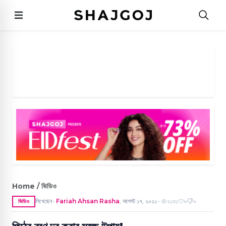
Home / ভিডিও
লিখেছেন
Fariah Ahsan Rasha
,
আগস্ট ১৭, ২০২১
২১৩১
৮
০
ভিডিও
●
●