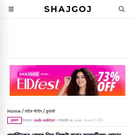
Home / লাইফ স্টাইল / ক্র্যাফট
লিখেছেন
sub-editor
,
ফেব্রুয়ারি ২৪, ২০১৬
৬৯১
২
১
ক্র্যাফট
●
●