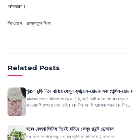
অসাধারণ।
লিখেছেন - জান্নাতুল শিখা
Related Posts
পুরনো চুড়ি দিয়ে বানিয়ে ফেলুন ক্যান্ডেল-হোল্ডার এবং পেন্সিল-হোল্ডার
আমাদের সাজার জিনিসগুলো যেমন- চুড়ি, ছোট ছোট কানের দুল এসব পুরনো
হয়ে গেলেই সেগুলো ফেলে দেই। কোনটার রঙ নষ্ট হয়ে যায় অথবা কোনটার
একটু ভেঙ্গে যায়। এগুলো ফে...
ঘরের ফেলনা জিনিস দিয়েই বানিয়ে ফেলুন প্ল্যান্ট হোল্ডারস
গাছ আমাদের পরম বন্ধু। গাছের প্রতি ভালোবাসা তাই আমাদের