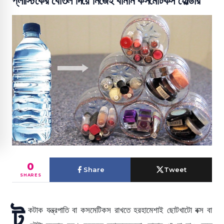
প্লাস্টিকের বোতল দিয়ে নিজেই বানান কসমেটিকস হোল্ডার
0
Share
Tweet
SHARES
টু
কটাক যন্ত্রপাতি বা কসমেটিকস রাখতে হরহামেশাই ছোটখাটো বক্স বা