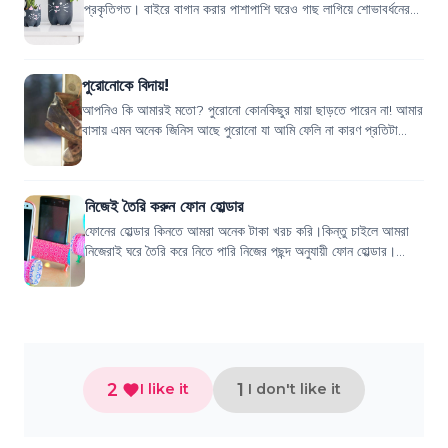
প্রকৃতিগত। বাইরে বাগান করার পাশাপাশি ঘরেও গাছ লাগিয়ে শোভাবর্ধনের
সাথে সাথে অনেকরকম উপকারও পাওয়া...
পুরোনোকে বিদায়!
আপনিও কি আমারই মতো? পুরোনো কোনকিছুর মায়া ছাড়তে পারেন না! আমার
বাসায় এমন অনেক জিনিস আছে পুরোনো যা আমি ফেলি না কারণ প্রতিটা
জিনিসই আমার অনেক বেশি পছন্দে...
নিজেই তৈরি করুন ফোন হোল্ডার
ফোনের হোল্ডার কিনতে আমরা অনেক টাকা খরচ করি।কিন্তু চাইলে আমরা
নিজেরাই ঘরে তৈরি করে নিতে পারি নিজের পছন্দ অনুযায়ী ফোন হোল্ডার।
তাহলে হোল্ডার বানাতে কি কর...
2
1
I like it
I don't like it