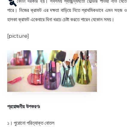
কৌটা দরকার হয়। সবসময় স্বাচ্ছন্দ্যমতো হোল্ডার পাওয়া নাও যেতে
পারে। নিজের ক্রাফট এর দক্ষতা বাড়িয়ে নিতে প্রাথমিকভাবে এমন সহজ ও
হালকা ক্রাফট একেবারে বিনা খরচে চেষ্টা করতে পারেন যেকোন সময়।
[picture]
প্রয়োজনীয় উপকরণঃ
১। পুরোনো পরিত্যাক্ত বোতল