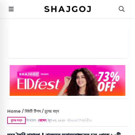
Home / বিউটি টিপস / চুলের যত্ন
লিখেছেন
রোজেন
,
জুন ০৩, ২০১৩
৬০১৫
৩৪
১২
চুলের যত্ন
●
●