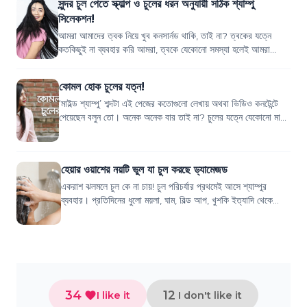
সুন্দর চুল পেতে স্ক্যাল্প ও চুলের ধরন অনুযায়ী সঠিক শ্যাম্পু
সিলেকশন!
আমরা আমাদের ত্বক নিয়ে খুব কনসার্নড থাকি, তাই না? ত্বকের যত্নে
কতকিছুই না ব্যবহার করি আমরা, ত্বকে যেকোনো সমস্যা হলেই আমরা
উদ্বিগ্ন হয়ে যাই। কিন্তু চুলে...
কোমল হোক চুলের যত্ন!
‘মাইল্ড শ্যাম্পু’ শব্দটা এই পেজের কতোগুলো লেখায় অথবা ভিডিও কনটেন্টে
পেয়েছেন বলুন তো। অনেক অনেক বার তাই না? চুলের যত্নে যেকোনো মাস্ক
বা তেলের রেসিপি দে...
হেয়ার ওয়াশের নয়টি ভুল যা চুল করছে ড্যামেজড
একরাশ ঝলমলে চুল কে না চায়! চুল পরিচর্যার প্রথমেই আসে শ্যাম্পুর
ব্যবহার। প্রতিদিনের ধুলো ময়লা, ঘাম, বিল্ড আপ, খুশকি ইত্যাদি থেকে
মাথার স্ক্যাল্প ও চুলক...
34
12
I like it
I don't like it