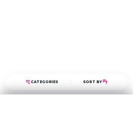
CATEGORIES
SORT BY
Select Category
Sort Posts
Latest First