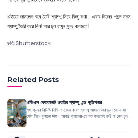
এইতো জানলেন ঘরে তৈরি শ্যাম্পু নিয়ে কিছু কথা। এবার নিজের পছন্দ মতন
শ্যাম্পু তৈরি করে নিন! আর চুল রাখুন সুন্দর ঝলমলে!
ছবিঃ Shutterstock
Related Posts
ওজিএক্স কোকোনাট ওয়াটার শ্যাম্পু এন্ড কন্ডিশনার
শ্যাম্পু-এর রিভিউ লিখি না তেমন কারণ শ্যাম্পু আসলে কার চুলে কেমন হয়
সেটা লিখে বুঝানো টাফ। আবার ক্যামেরা-তে যত কসরতই করি না কেন চুল
কোন শ্যাম্পু-তে কতটু...