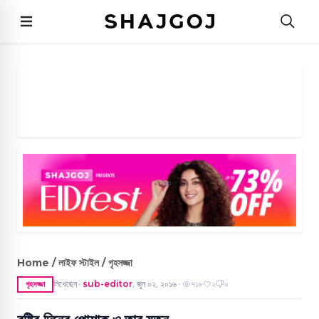
Home / লাইফ স্টাইল / গৃহসজ্জা
লিখেছেন
sub-editor
,
জুন ০২, ২০১৬
৭১৮
২
০
গৃহসজ্জা
●
●