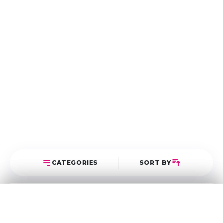
CATEGORIES
SORT BY
Select Category
Sort Posts