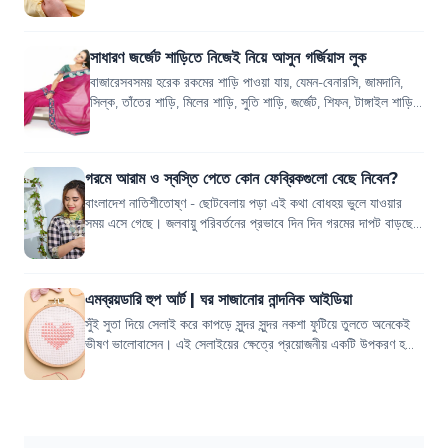
মনটা যেন আরো খারাপ হয়ে...
সাধারণ জর্জেট শাড়িতে নিজেই নিয়ে আসুন গর্জিয়াস লুক
বাজারেসবসময় হরেক রকমের শাড়ি পাওয়া যায়, যেমন-বেনারসি, জামদানি,
সিল্ক, তাঁতের শাড়ি, মিলের শাড়ি, সুতি শাড়ি, জর্জেট, শিফন, টাঙ্গাইল শাড়ি,
পাবনার শাড়...
গরমে আরাম ও স্বস্তি পেতে কোন ফেব্রিকগুলো বেছে নিবেন?
বাংলাদেশ নাতিশীতোষ্ণ - ছোটবেলায় পড়া এই কথা বোধহয় ভুলে যাওয়ার
সময় এসে গেছে। জলবায়ু পরিবর্তনের প্রভাবে দিন দিন গরমের দাপট বাড়ছে,
কমছে বৃষ্টির পরিমাণ। দি...
এমব্রয়ডারি হুপ আর্ট | ঘর সাজানোর নান্দনিক আইডিয়া
সুঁই সুতা দিয়ে সেলাই করে কাপড়ে সুন্দর সুন্দর নকশা ফুটিয়ে তুলতে অনেকেই
ভীষণ ভালোবাসেন। এই সেলাইয়ের ক্ষেত্রে প্রয়োজনীয় একটি উপকরণ হলো
সেলাইয়ের ফ্রেম। সা...