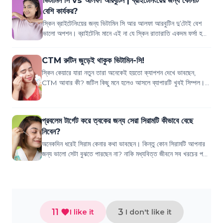
ভিটামিন সি vs আলফা আরবুটিন | ব্রাইটেনিংয়ের জন্য কোনটি
বেশি কার্যকর?
স্কিন ব্রাইটেনিংয়ের জন্য ভিটামিন সি আর আলফা আরবুটিন দু’টোই বেশ
ভালো অপশন। ব্রাইটেনিং মানে এই না যে স্কিন রাতারাতি একদম ফর্সা হয়ে
যাবে। বরং স্কিন হবে...
CTM রুটিন জুড়েই থাকুক ভিটামিন-সি!
স্কিন কেয়ারে যারা নতুন তারা অনেকেই হয়তো ক্যাপশন দেখে ভাবছেন,
CTM আবার কী? জটিল কিছু মনে হলেও আসলে ব্যাপারটি খুবই সিম্পল।
আমরা স্কিন কেয়ারে প্রধানত যে...
প্রবলেম টার্গেট করে ত্বকের জন্য সেরা সিরামটি কীভাবে বেছে
নিবেন?
অনেকদিন ধরেই সিরাম কেনার কথা ভাবছেন। কিন্তু কোন সিরামটি আপনার
জন্য ভালো সেটা বুঝতে পারছেন না? নাকি মধ্যবিত্ত জীবনে সব খরচের পরে
আবার স্কিনকেয়ারের একটা...
11
3
I like it
I don't like it