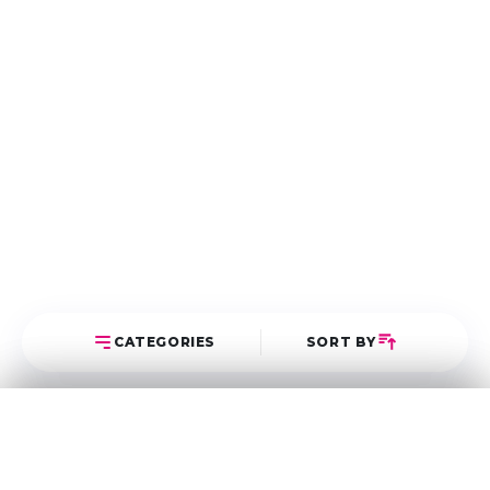
CATEGORIES
SORT BY
Select Category
Sort Posts