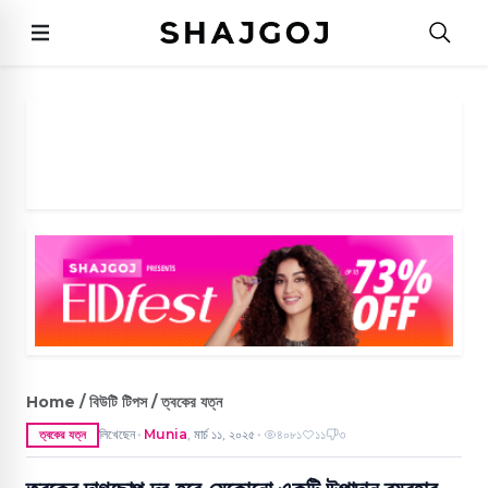
Home / বিউটি টিপস / ত্বকের যত্ন
লিখেছেন
Munia
,
মার্চ ১১, ২০২৫
৪০৮১
১১
৩
ত্বকের যত্ন
●
●