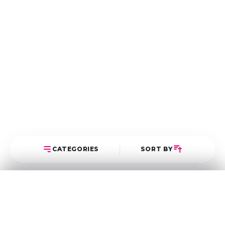
CATEGORIES
SORT BY
Select Category
Sort Posts
Latest First