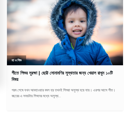
মা ও শিশু
শীতে শিশুর সুরক্ষা | ছোট্ট সোনামণির সুস্থতার জন্য খেয়াল রাখুন ১০টি
বিষয়
গরম শেষে যখন আবহাওয়ার বদল হয় তখনই শিশুরা অসুস্থ হয়ে যায়। এরপর আসে শীত।
বছরের এ সময়টায় শিশুদের মধ্যে অসুস্থ...