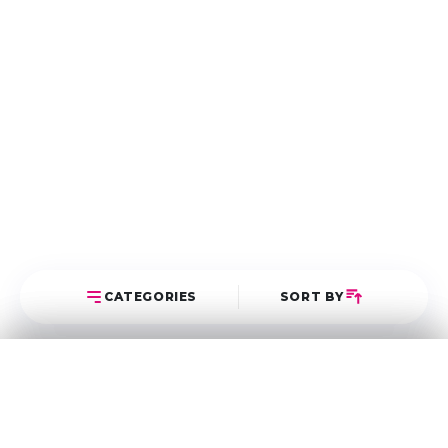
CATEGORIES
SORT BY
Select Category
Sort Posts
Latest First