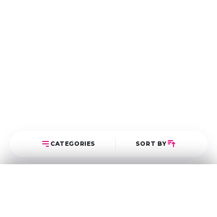
CATEGORIES
SORT BY
Select Category
Sort Posts
Latest First