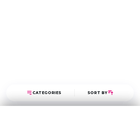
CATEGORIES
SORT BY
Select Category
Sort Posts
Latest First