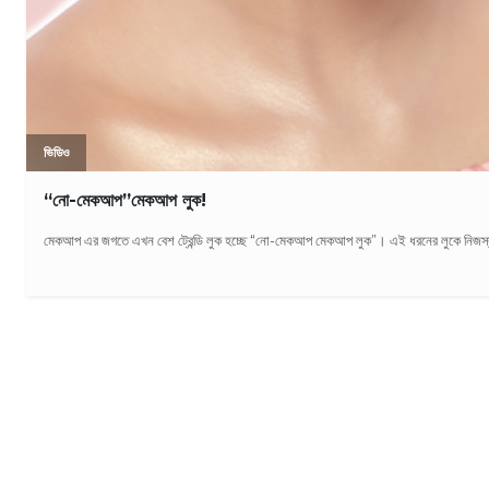
ভিডিও
“নো-মেকআপ”মেকআপ লুক!
মেকআপ এর জগতে এখন বেশ ট্রেন্ডি লুক হচ্ছে “নো-মেকআপ মেকআপ লুক”। এই ধরনের লুকে নিজস্ব 