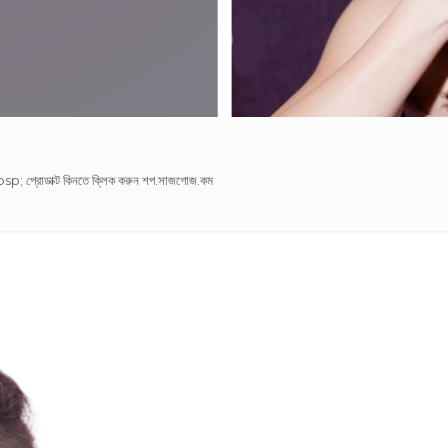
bsp; প্রোডাক্ট কিনতে ক্লিক করুন শপ.সাজগোজ.কম