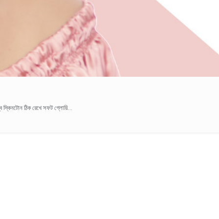
স্কিনটোন ঠিক রেখে সফট গ্লোয়ি...