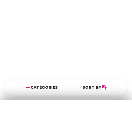
CATEGORIES
SORT BY
Select Category
Sort Posts
Latest First