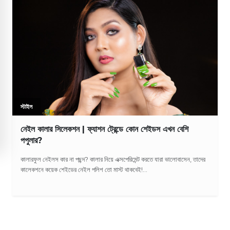
স্টাইল
নেইল কালার সিলেকশন | ফ্যাশন ট্রেন্ডে কোন শেইডস এখন বেশি
পপুলার?
কালারফুল নেইলস কার না পছন্দ? কালার নিয়ে এক্সপেরিমেন্ট করতে যারা ভালোবাসেন, তাদের
কালেকশনে কয়েক শেইডের নেইল পলিশ তো মাস্ট থাকবেই!...